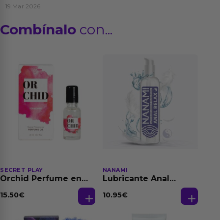
19 Mar 2026
Combínalo
con...
SECRET PLAY
NANAMI
Orchid Perfume en
Lubricante Anal
Aceite con
Relajante Extra
Feromonas 20 ml
Dilatación Base Agua
15.50
€
10.95
€
150 ml