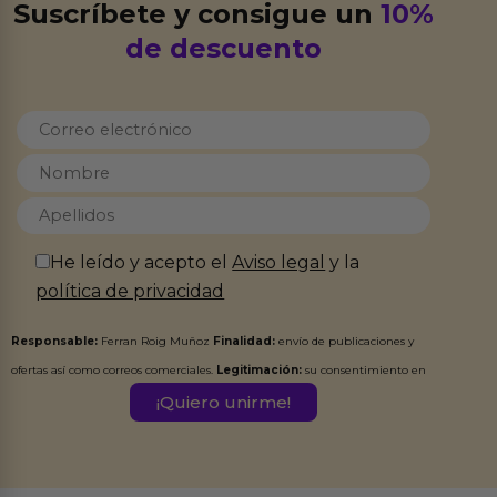
Suscríbete y consigue un
10%
de descuento
He leído y acepto el
Aviso legal
y la
política de privacidad
Responsable:
Ferran Roig Muñoz
Finalidad:
envío de publicaciones y
ofertas así como correos comerciales.
Legitimación:
su consentimiento en
este formulario.
Destinatarios:
Ferran Roig Muñoz. Podrás ejercer tus
Derechos de Acceso, Rectificación, Limitación, Oposición o Supresión de los
datos en el correo hola@erotiks.es. Para más información consulta nuestro
Aviso legal
Política de Privacidad
y nuestra
.