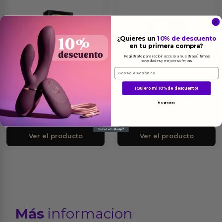
¿Quieres un
10% de descuento
en tu primera compra?
Regístrate para recibir acceso a nuestras últimas
novedades y mejores ofertas.
Email
¡Quiero mi 10% de descuento!
Total Connection
Preservativos Talla 64
No, gracias
Condom XL 10 Units
100 uds
19.25
€
19.95
€
Ver el producto
Ver el producto
Más
informacion