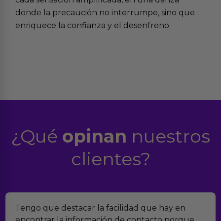
donde la precaución no interrumpe, sino que
enriquece la confianza y el desenfreno.
¿Qué
opinan
nuestros
clientes?
o que destacar la facilidad que hay en
Encon
ntrar la información de contacto porque
verda