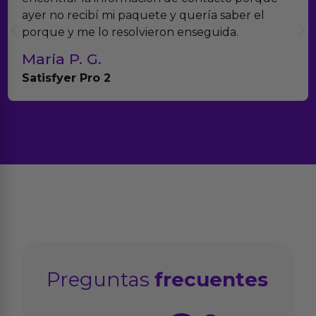
 no recibí mi paquete y quería saber el
muchí
ue y me lo resolvieron enseguida.
con e
ia P. G.
Tere
sfyer Pro 2
Anna
Preguntas
frecuentes