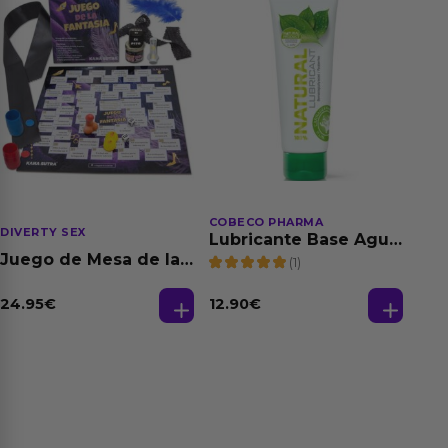
COBECO PHARMA
DIVERTY SEX
Lubricante Base Agua
100% Natural 125 ml
Juego de Mesa de las
(1)
Fantasias
24.95
€
12.90
€