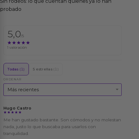
Sin rodeos: lo que cuentan quienes ya lo han
probado
5,0
/5
★★★★★
★★★★★
1 valoración
Todas
(1)
5 estrellas
(1)
ORDENAR
Hugo Castro
★★★★★
★★★★★
Me han gustado bastante. Son cómodos y no molestan
nada, justo lo que buscaba para usarlos con
tranquilidad.