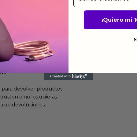
¡Quiero mi 
N
mos funcionan
de fabricación te lo
de garantía significa que
s de fabricación durante
ido.
a para devolver productos
gusten o no los quieras.
ca de devoluciones.