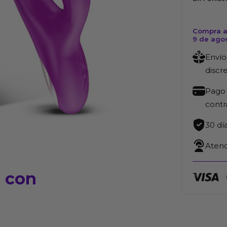
Compra a
9 de ago
Envío
discr
Pago 
cont
30 dí
Atenc
a con