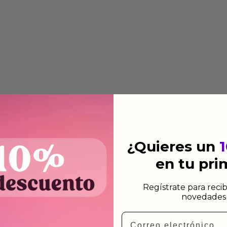
 automática añadiendo al
¿Quieres un
 dirección de envio. Te
en tu pr
e dependiendo de la agencia
Regístrate para recib
novedades 
 el mismo dia siempre y
Email
n días laborables.