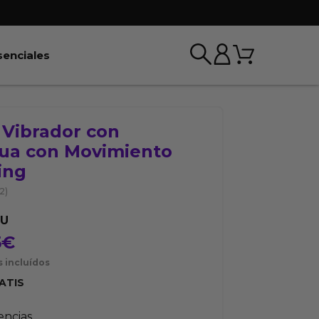
Carrito
r BDSM & Bondage
Abrir Esenciales
senciales
 Vibrador con
ua con Movimiento
ing
(2)
OU
5
€
 incluídos
ATIS
tencias