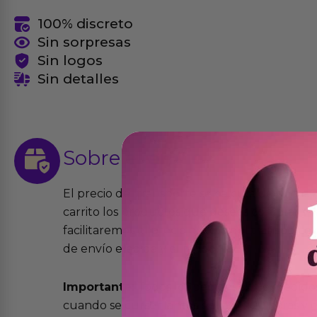
100% discreto
Sin sorpresas
Sin logos
Sin detalles
Sobre el
envío
El precio del transporte se calcula de forma
carrito los productos que desees comprar y la
facilitaremos el precio exacto del transport
de envío elegida y el modo.
Importante:
Todos los pedidos son expedidos
cuando se cursen antes de las 13:00 horas y e