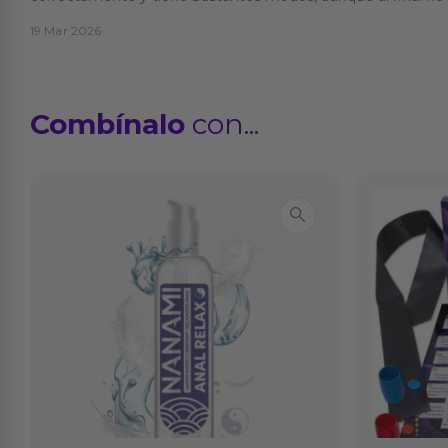
19 Mar 2026
Combínalo
con...