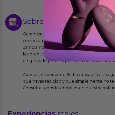
Sobre las
devoluciones
Garantizamos que los productos que vende
correctamente y que si tienen algún defecto 
cambiamos sin costo alguno. La ley de 2 años 
los productos tienen garantía contra defecto
ese periodo pero no por mal uso o uso indeb
Además, dispones de 15 días desde la entreg
que hayas recibido y que simplemente no te 
Consulta todos los detalles en nuestra políti
Experiencias
reales