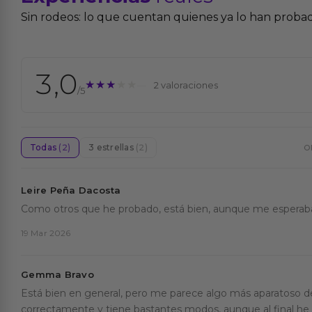
Sin rodeos: lo que cuentan quienes ya lo han proba
3,0
★★★★★
★★★★★
2 valoraciones
/5
Todas
(2)
3 estrellas
(2)
O
Leire Peña Dacosta
Como otros que he probado, está bien, aunque me espera
19 Mar 2026
Gemma Bravo
Está bien en general, pero me parece algo más aparatoso d
correctamente y tiene bastantes modos, aunque al final he