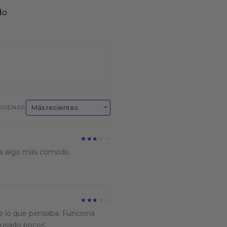
do
RDENAR
★★★★★
★★★★★
ba algo más cómodo.
★★★★★
★★★★★
e lo que pensaba. Funciona
 usado pocos.