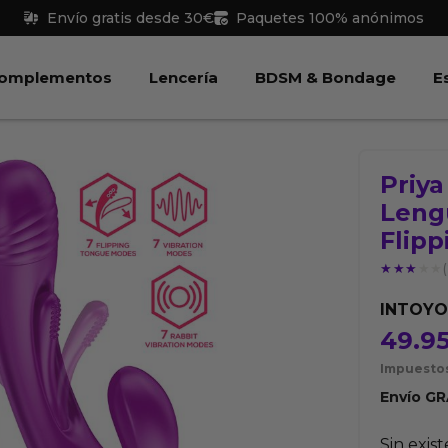
Envío gratis desde 30€
Paquetes 100% anónimos
 Juguetes
Abrir Complementos
Abrir Lencería
Abri
omplementos
Lencería
BDSM & Bondage
E
Priya
Leng
Flipp
★★★★★
★★★★★
INTOY
49.9
Impuestos
Envío
GR
Sin exis