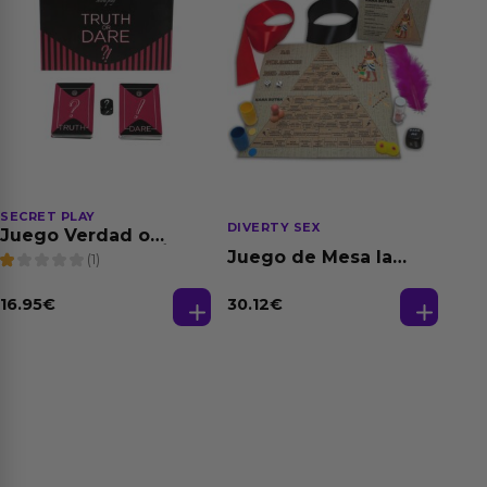
SECRET PLAY
DIVERTY SEX
Juego Verdad o
Atrevimiento (FR/PT)
Juego de Mesa la
(1)
Pirámide del Amor
16.95
€
30.12
€