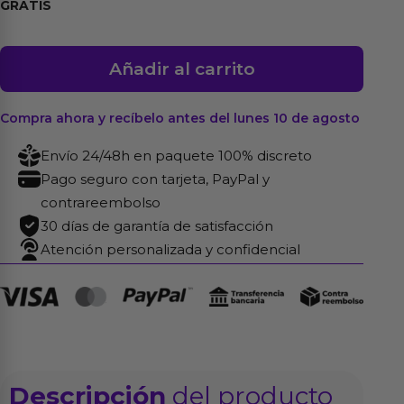
GRATIS
Rimba
Añadir al carrito
Amorable
Medias
Compra ahora y recíbelo antes del lunes 10 de agosto
de
Rejilla
Envío 24/48h en paquete 100% discreto
Ancha
Pago seguro con tarjeta, PayPal y
Color
contrareembolso
Negro
30 días de garantía de satisfacción
Talla
Atención personalizada y confidencial
Única
cantidad
Descripción
del producto