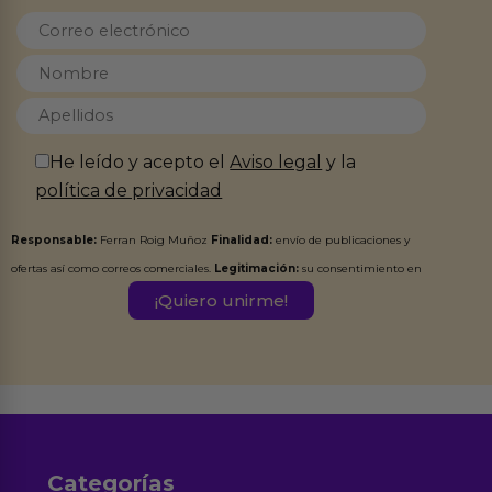
He leído y acepto el
Aviso legal
y la
política de privacidad
Responsable:
Ferran Roig Muñoz
Finalidad:
envío de publicaciones y
ofertas así como correos comerciales.
Legitimación:
su consentimiento en
este formulario.
Destinatarios:
Ferran Roig Muñoz. Podrás ejercer tus
Derechos de Acceso, Rectificación, Limitación, Oposición o Supresión de los
datos en el correo hola@erotiks.es. Para más información consulta nuestro
Aviso legal
Política de Privacidad
y nuestra
.
Categorías