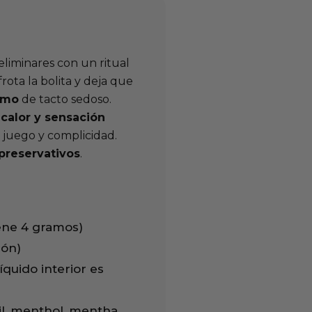
eliminares con un ritual
ota la bolita y deja que
timo
de tacto sedoso.
, calor y sensación
 juego y complicidad.
preservativos
.
iene 4 gramos)
ión)
íquido interior es
il, menthol, mentha