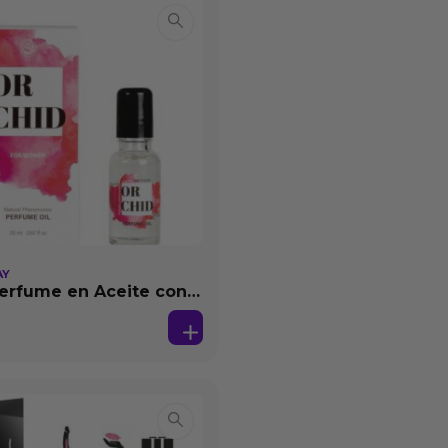
AY
erfume en Aceite con
as 20 ml