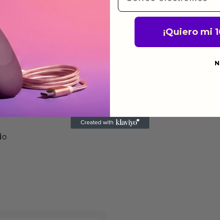
s de fabricación durante
ido.
¡Quiero mi 
a para devolver productos
gusten o no los quieras.
N
ca de devoluciones.
do