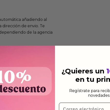
 automática añadiendo al
 dirección de envio. Te
e dependiendo de la agencia
 el mismo dia siempre y
n días laborables.
¿Quieres un
en tu pr
Regístrate para recib
mos funcionan
novedades 
de fabricación te lo
Email
de garantía significa que