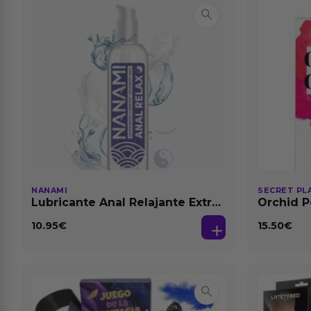
NANAMI
SECRET PL
Lubricante Anal Relajante Extra
Orchid P
Dilatación Base Agua 150 ml
Feromon
10.95
€
15.50
€