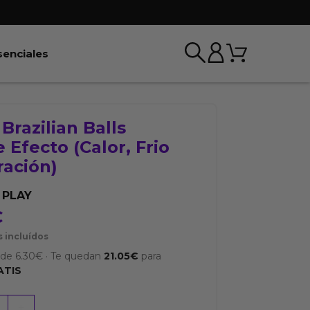
Carrito
r BDSM & Bondage
Abrir Esenciales
senciales
 Brazilian Balls
e Efecto (Calor, Frio
ración)
 PLAY
€
 incluídos
sde
6.30
€
·
Te quedan
21.05
€
para
ATIS
+