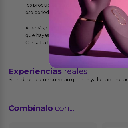
los productos tienen garantía contra defecto
ese periodo pero no por mal uso o uso indeb
Además, dispones de 15 días desde la entreg
que hayas recibido y que simplemente no te 
Consulta todos los detalles en nuestra políti
Experiencias
reales
Sin rodeos: lo que cuentan quienes ya lo han proba
Combínalo
con...