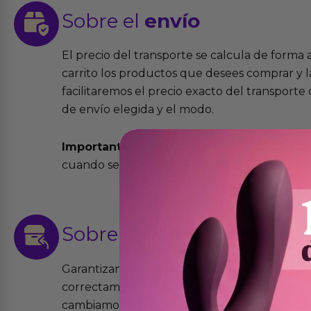
Sobre el
envío
El precio del transporte se calcula de forma
carrito los productos que desees comprar y la
facilitaremos el precio exacto del transport
de envío elegida y el modo.
Importante:
Todos los pedidos son expedidos
cuando se cursen antes de las 13:00 horas y e
Sobre las
devoluciones
Garantizamos que los productos que vende
correctamente y que si tienen algún defecto 
cambiamos sin costo alguno. La ley de 2 años 