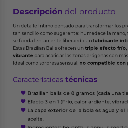
Descripción
del producto
Un detalle íntimo pensado para transformar los pr
tan sencillo como sugerente: humedece la mano, fr
se funda lentamente liberando un
lubricante ín
Estas Brazilian Balls ofrecen un
triple efecto frío
vibrante
para acariciar las zonas erógenas con más
Ideal como sorpresa sensual;
no compatible con 
Características
técnicas
Brazilian balls de 8 gramos (cada una t
Efecto 3 en 1 (Frío, calor ardiente, vibrac
La capa exterior de la bola es agua y el l
aceite.
Ingredientes: helianthus annuus seed o