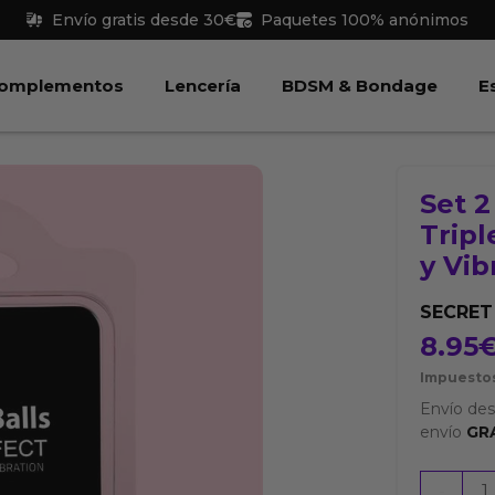
Envío gratis desde 30€
Paquetes 100% anónimos
 Juguetes
Abrir Complementos
Abrir Lencería
Abri
omplementos
Lencería
BDSM & Bondage
E
Set 2
Tripl
y Vib
SECRET
8.95
Impuestos
Envío de
envío
GR
Set
-