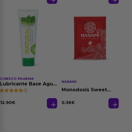
150 ml
COBECO PHARMA
NANAMI
Lubricante Base Agua
100% Natural 125 ml
Monodosis Sweet
(1)
Strawberry - Fresa
Base Agua 4 ml
12.90
€
0.36
€