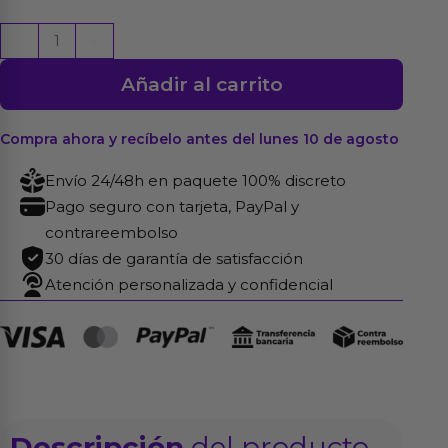
Set
-
+
de
Añadir al carrito
Extensión
para
Techos
Compra ahora y recíbelo antes del lunes 10 de agosto
Altos
Envío 24/48h en paquete 100% discreto
cantidad
Pago seguro con tarjeta, PayPal y
contrareembolso
30 días de garantía de satisfacción
Atención personalizada y confidencial
Descripción
del producto