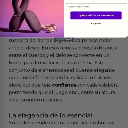
Email
Más
informacion
¡Quiero mi 10% de descuento!
No, gracias
Hay espacios que susurran historias de placer
suspendido, donde la gravedad parece ceder
ante el deseo. En esos reinos aéreos, la distancia
entre el cuerpo y el cielo se convierte en un
lienzo para la exploración más íntima. Este
conjunto de elementos es el puente elegante
que une la fantasía con la realidad, un aliado
silencioso que teje
confianza
con cada eslabón,
permitiendo que el juego encuentre su altura
ideal sin interrupciones.
La elegancia de lo esencial
Su belleza reside en una simplicidad robusta y