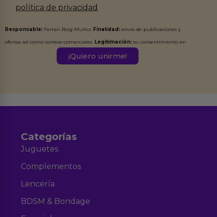
política de privacidad
Responsable:
Ferran Roig Muñoz
Finalidad:
envío de publicaciones y
ofertas así como correos comerciales.
Legitimación:
su consentimiento en
este formulario.
Destinatarios:
Ferran Roig Muñoz. Podrás ejercer tus
Derechos de Acceso, Rectificación, Limitación, Oposición o Supresión de los
datos en el correo hola@erotiks.es. Para más información consulta nuestro
Aviso legal
Política de Privacidad
y nuestra
.
Categorías
Juguetes
Complementos
Lencería
BDSM & Bondage