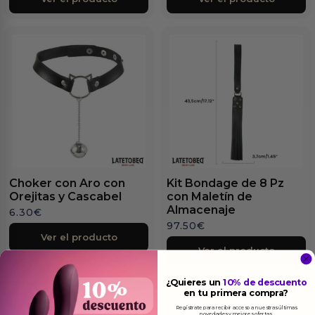
Choker con Aro con
Kit Bondage de 8 Pz
Orejitas y Cascabel
con Maletín de
Almacenaje
6.30
€
97.50
€
Ver el producto
Ver el producto
¿Quieres un
10% de descuento
en tu primera compra?
Regístrate para recibir acceso a nuestras últimas
novedades y mejores ofertas.