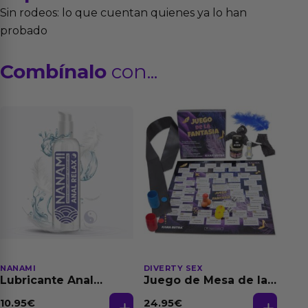
Sin rodeos: lo que cuentan quienes ya lo han
probado
Combínalo
con...
NANAMI
DIVERTY SEX
Lubricante Anal
Juego de Mesa de las
Relajante Extra
Fantasias
Dilatación Base Agua
10.95
€
24.95
€