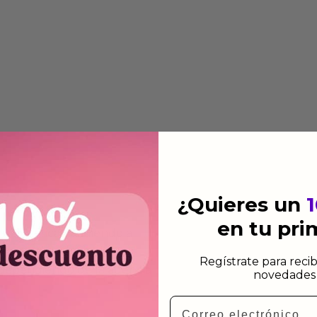
¿Quieres un
en tu pr
 automática añadiendo al
 dirección de envio. Te
Regístrate para recib
e dependiendo de la agencia
novedades 
Email