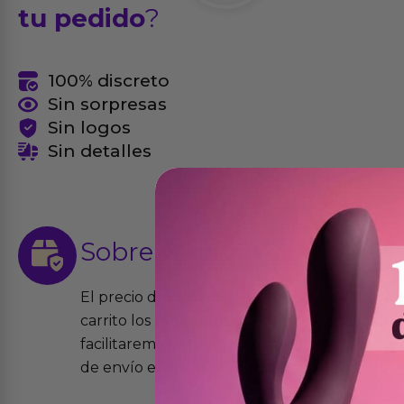
tu pedido
?
100% discreto
Sin sorpresas
Sin logos
Sin detalles
Sobre el
envío
El precio del transporte se calcula de forma
carrito los productos que desees comprar y la
facilitaremos el precio exacto del transport
de envío elegida y el modo.