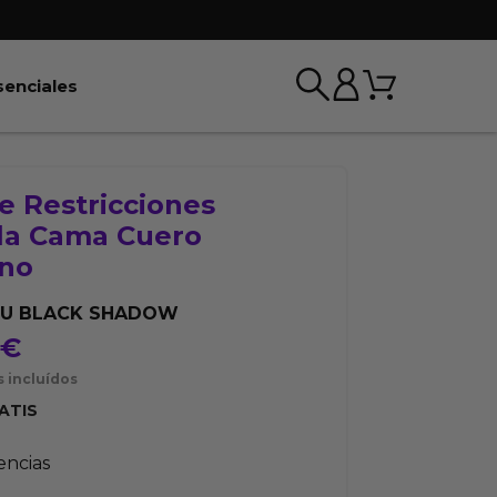
Carrito
r BDSM & Bondage
Abrir Esenciales
senciales
e Restricciones
 la Cama Cuero
no
OU BLACK SHADOW
5
€
 incluídos
ATIS
tencias