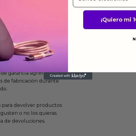
 el mismo dia siempre y
n días laborables.
¡Quiero mi 
N
mos funcionan
de fabricación te lo
de garantía significa que
s de fabricación durante
ido.
a para devolver productos
gusten o no los quieras.
ca de devoluciones.