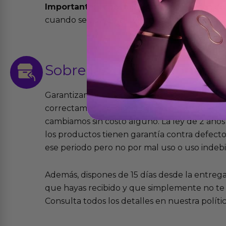
Importante:
Todos los pedidos son expedidos
cuando se cursen antes de las 13:00 horas y e
Sobre las
devoluciones
Garantizamos que los productos que vende
correctamente y que si tienen algún defecto 
cambiamos sin costo alguno. La ley de 2 años 
los productos tienen garantía contra defecto
ese periodo pero no por mal uso o uso indeb
Además, dispones de 15 días desde la entreg
que hayas recibido y que simplemente no te 
Consulta todos los detalles en nuestra políti