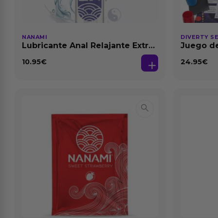
NANAMI
DIVERTY S
Lubricante Anal Relajante Extra
Juego de
Dilatación Base Agua 150 ml
10.95
€
24.95
€