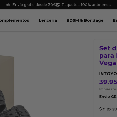
Envío gratis desde 30€
Paquetes 100% anónimos
 Juguetes
Abrir Complementos
Abrir Lencería
Abri
omplementos
Lencería
BDSM & Bondage
E
Set d
para
Vega
INTOY
39.9
Impuestos
Envío
GR
Sin exis