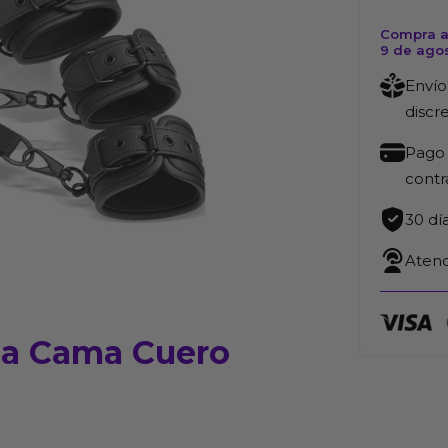
Compra a
9 de ago
Envío
discr
Pago 
cont
30 dí
Atenc
 la Cama Cuero