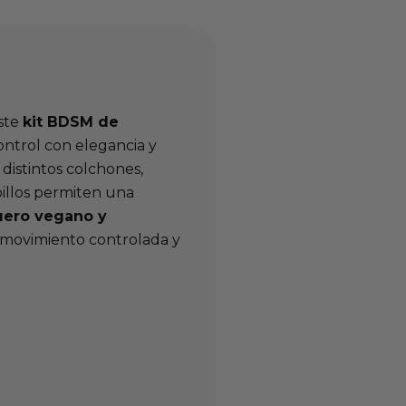
ste
kit BDSM de
ontrol con elegancia y
distintos colchones,
billos permiten una
uero vegano y
de movimiento controlada y