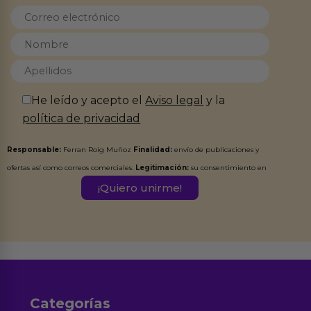
He leído y acepto el
Aviso legal
y la
política de privacidad
Responsable:
Ferran Roig Muñoz
Finalidad:
envío de publicaciones y
ofertas así como correos comerciales.
Legitimación:
su consentimiento en
este formulario.
Destinatarios:
Ferran Roig Muñoz. Podrás ejercer tus
Derechos de Acceso, Rectificación, Limitación, Oposición o Supresión de los
datos en el correo hola@erotiks.es. Para más información consulta nuestro
Aviso legal
Política de Privacidad
y nuestra
.
Categorías