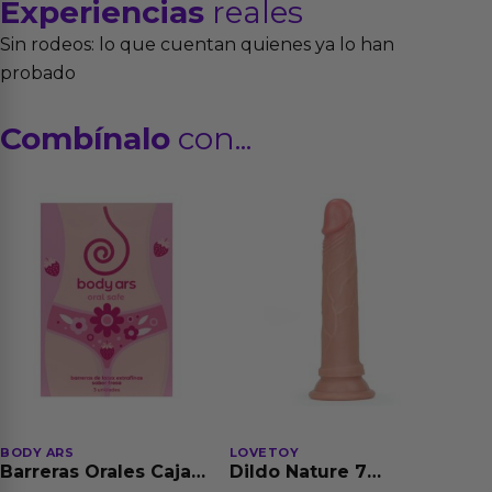
Experiencias
reales
Sin rodeos: lo que cuentan quienes ya lo han
probado
Combínalo
con...
BODY ARS
LOVETOY
Barreras Orales Caja
Dildo Nature 7
de 3 Ud
Silicona Líquida