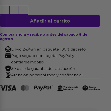
SILK
-
+
Lubricante
Añadir al carrito
Base
Silicona
2ml
Compra ahora y recíbelo antes del sábado 8 de
agosto
cantidad
Envío 24/48h en paquete 100% discreto
Pago seguro con tarjeta, PayPal y
contrareembolso
30 días de garantía de satisfacción
Atención personalizada y confidencial