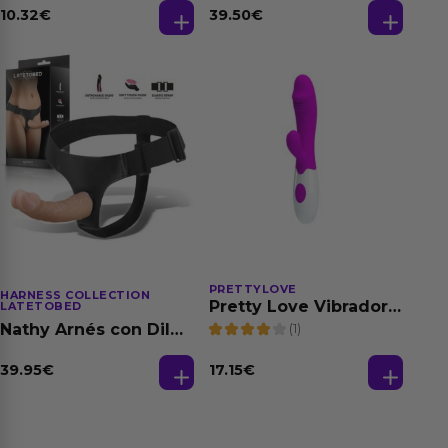
Natural
10.32
€
39.50
€
PRETTYLOVE
HARNESS COLLECTION
Pretty Love Vibrador
LATETOBED
Snappy Color Púrpura
(1)
Nathy Arnés con Dildo
Desmontable
39.95
€
17.15
€