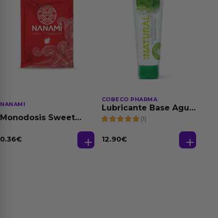
COBECO PHARMA
NANAMI
Lubricante Base Agua
100% Natural 125 ml
Monodosis Sweet
(1)
Strawberry - Fresa
Base Agua 4 ml
0.36
€
12.90
€