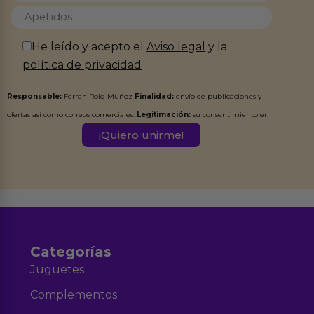
He leído y acepto el
Aviso legal
y la
política de privacidad
Responsable:
Ferran Roig Muñoz
Finalidad:
envío de publicaciones y
ofertas así como correos comerciales.
Legitimación:
su consentimiento en
este formulario.
Destinatarios:
Ferran Roig Muñoz. Podrás ejercer tus
Derechos de Acceso, Rectificación, Limitación, Oposición o Supresión de los
datos en el correo hola@erotiks.es. Para más información consulta nuestro
Aviso legal
Política de Privacidad
y nuestra
.
Categorías
Juguetes
Complementos