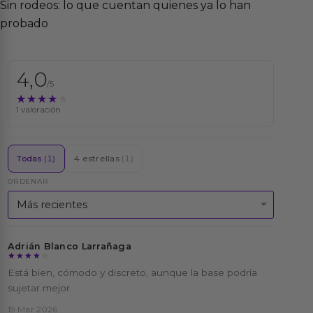
Sin rodeos: lo que cuentan quienes ya lo han
probado
4,0
/5
★★★★★
★★★★★
1 valoración
Todas
(1)
4 estrellas
(1)
ORDENAR
Adrián Blanco Larrañaga
★★★★★
★★★★★
Está bien, cómodo y discreto, aunque la base podría
sujetar mejor.
19 Mar 2026