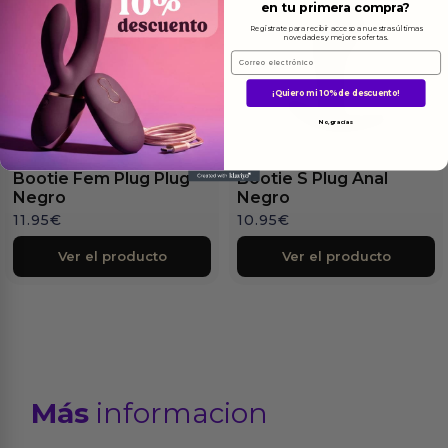
en tu primera compra?
Regístrate para recibir acceso a nuestras últimas
novedades y mejores ofertas.
Email
¡Quiero mi 10% de descuento!
No, gracias
Bootie Fem Plug Plug
Bootie S Plug Anal
Negro
Negro
11.95
€
10.95
€
Ver el producto
Ver el producto
Más
informacion