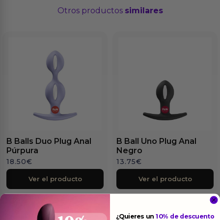
Otros productos
similares
B Balls Duo Plug Anal
B Ball Uno Plug Anal
Púrpura
Negro
18.50
€
13.75
€
Ver el producto
Ver el producto
¿Quieres un
10% de descuento