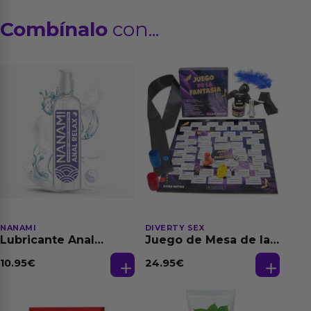
Combínalo
con...
NANAMI
DIVERTY SEX
Lubricante Anal
Juego de Mesa de las
Relajante Extra
Fantasias
Dilatación Base Agua
10.95
€
24.95
€
150 ml