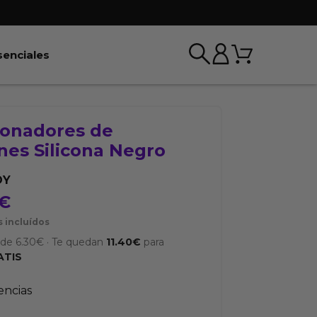
Carrito
r BDSM & Bondage
Abrir Esenciales
senciales
ionadores de
nes Silicona Negro
OY
€
 incluídos
sde
6.30
€
·
Te quedan
11.40
€
para
ATIS
tencias