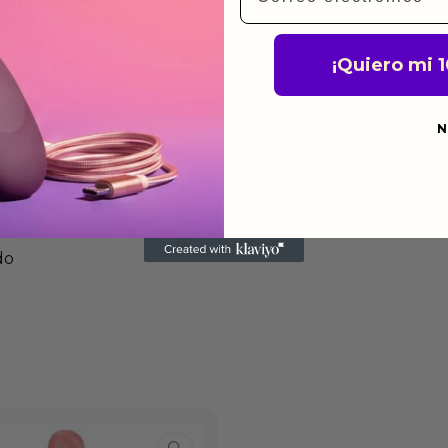
ido.
¡Quiero mi 
a para devolver productos
gusten o no los quieras.
ca de devoluciones.
N
do