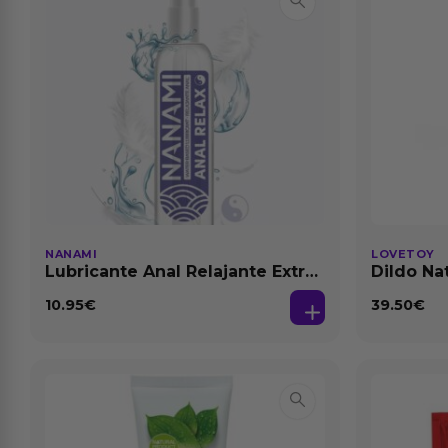
NANAMI
LOVETOY
Lubricante Anal Relajante Extra
Dildo Na
Dilatación Base Agua 150 ml
Natural
10.95
€
39.50
€