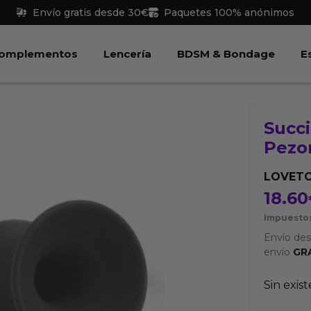
Envío gratis desde 30€
Paquetes 100% anónimos
 Juguetes
Abrir Complementos
Abrir Lencería
Abri
omplementos
Lencería
BDSM & Bondage
E
Succ
Pezo
LOVET
18.60
Impuestos
Envío de
envío
GR
Sin exis