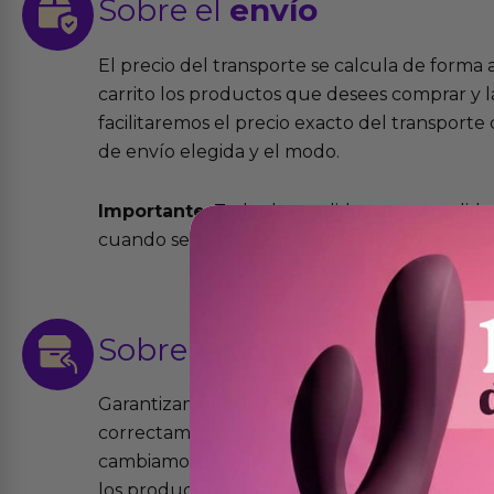
Sobre el
envío
El precio del transporte se calcula de forma
carrito los productos que desees comprar y la
facilitaremos el precio exacto del transport
de envío elegida y el modo.
Importante:
Todos los pedidos son expedidos
cuando se cursen antes de las 13:00 horas y e
Sobre las
devoluciones
Garantizamos que los productos que vende
correctamente y que si tienen algún defecto 
cambiamos sin costo alguno. La ley de 2 años 
los productos tienen garantía contra defecto