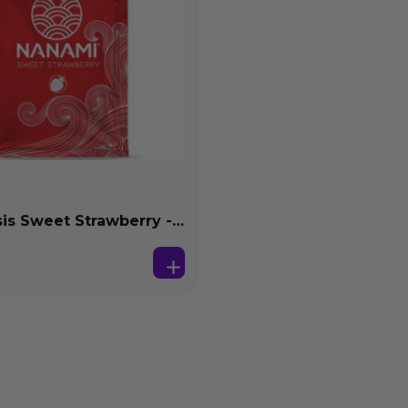
s Sweet Strawberry -
se Agua 4 ml