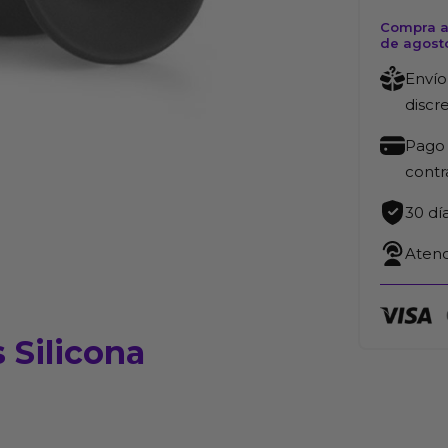
Compra a
de agost
Envío
discr
Pago 
cont
30 dí
Atenc
 Silicona