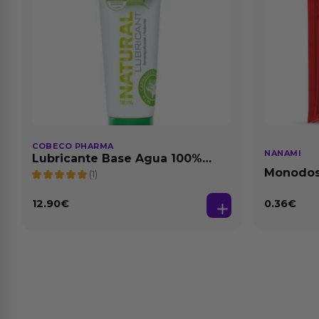
COBECO PHARMA
NANAMI
Lubricante Base Agua 100%
Natural 125 ml
Monodosi
(1)
Fresa Ba
12.90
€
0.36
€