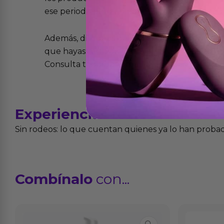
ese periodo pero no por mal uso o uso indeb
Además, dispones de 15 días desde la entreg
que hayas recibido y que simplemente no te 
Consulta todos los detalles en nuestra políti
Experiencias
reales
Sin rodeos: lo que cuentan quienes ya lo han proba
Combínalo
con...