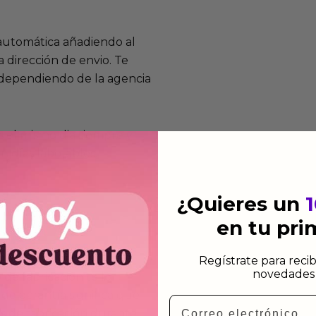
 automática añadiendo al
 dirección de envio. Te
e dependiendo de la agencia
 el mismo dia siempre y
n días laborables.
¿Quieres un
en tu pr
mos funcionan
Regístrate para recib
novedades 
de fabricación te lo
de garantía significa que
Email
s de fabricación durante