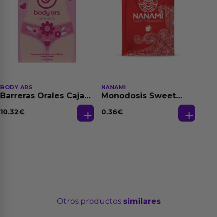
BODY ARS
NANAMI
Barreras Orales Caja
Monodosis Sweet
de 3 Ud
Strawberry - Fresa
Base Agua 4 ml
10.32
€
0.36
€
Otros productos
similares