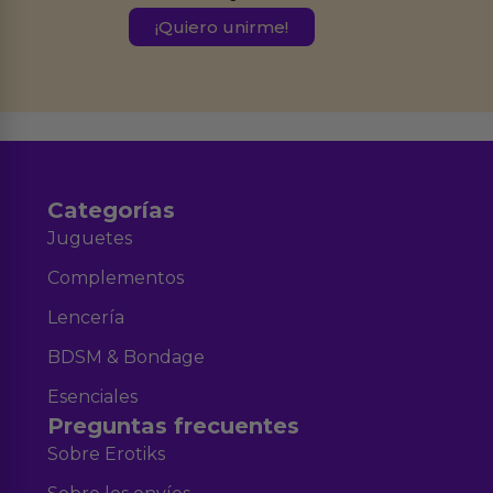
este formulario.
Destinatarios:
Ferran Roig Muñoz. Podrás ejercer tus
Derechos de Acceso, Rectificación, Limitación, Oposición o Supresión de los
datos en el correo hola@erotiks.es. Para más información consulta nuestro
Aviso legal
Política de Privacidad
y nuestra
.
Categorías
Juguetes
Complementos
Lencería
BDSM & Bondage
Esenciales
Preguntas frecuentes
Sobre Erotiks