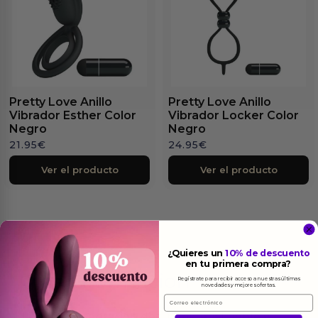
Pretty Love Anillo
Pretty Love Anillo
Vibrador Esther Color
Vibrador Locker Color
Negro
Negro
21.95
€
24.95
€
Ver el producto
Ver el producto
¿Quieres un
10% de descuento
en tu primera compra?
Más
informacion
Regístrate para recibir acceso a nuestras últimas
novedades y mejores ofertas.
Email
Imagina la sensación de un material noble y