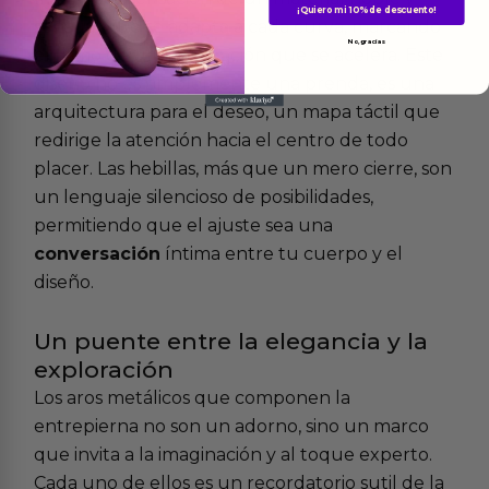
¡Quiero mi 10% de descuento!
sensual que se adapta a cada curva, marcando
No, gracias
el ritmo de una respiración que se acelera. Este
diseño no es simplemente una prenda, es una
arquitectura para el deseo, un mapa táctil que
redirige la atención hacia el centro de todo
placer. Las hebillas, más que un mero cierre, son
un lenguaje silencioso de posibilidades,
permitiendo que el ajuste sea una
conversación
íntima entre tu cuerpo y el
diseño.
Un puente entre la elegancia y la
exploración
Los aros metálicos que componen la
entrepierna no son un adorno, sino un marco
que invita a la imaginación y al toque experto.
Cada uno de ellos es un recordatorio sutil de la