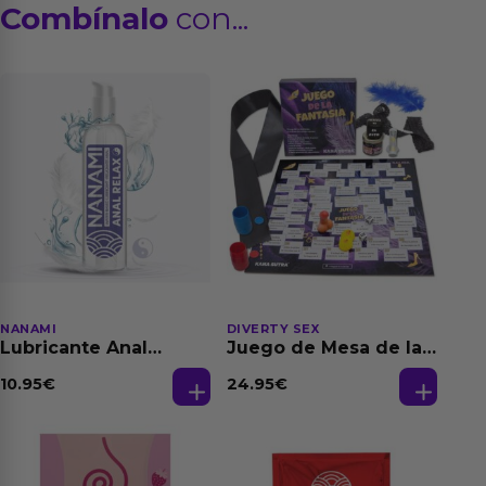
Combínalo
con...
NANAMI
DIVERTY SEX
Lubricante Anal
Juego de Mesa de las
Relajante Extra
Fantasias
Dilatación Base Agua
10.95
€
24.95
€
150 ml