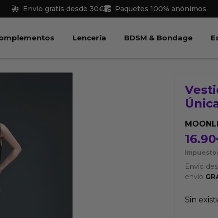
Envío gratis desde 30€
Paquetes 100% anónimos
 Juguetes
Abrir Complementos
Abrir Lencería
Abri
omplementos
Lencería
BDSM & Bondage
E
Vesti
Únic
MOONL
16.90
Impuestos
Envío de
envío
GR
Sin exis