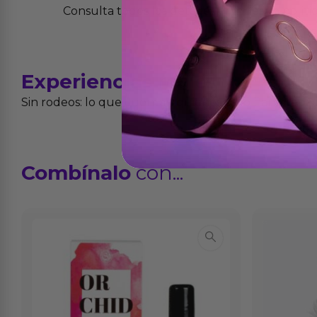
Consulta todos los detalles en nuestra políti
Experiencias
reales
Sin rodeos: lo que cuentan quienes ya lo han proba
Combínalo
con...