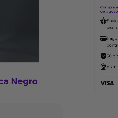
Compra ah
de agost
Envío
discr
Pago 
cont
30 dí
Atenc
ica Negro