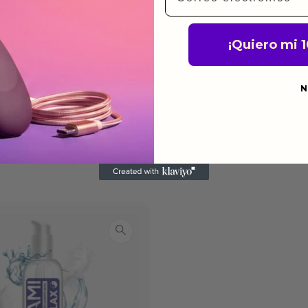
ca de devoluciones.
¡Quiero mi 
N
do