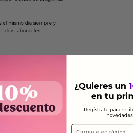
 el mismo dia siempre y
n días laborables.
mos funcionan
de fabricación te lo
¿Quieres un
de garantía significa que
en tu pr
s de fabricación durante
ido.
Regístrate para recib
novedades 
a para devolver productos
Email
gusten o no los quieras.