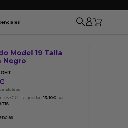
Carrito
r BDSM & Bondage
Abrir Esenciales
senciales
do Model 19 Talla
a Negro
IGHT
€
 incluídos
sde
6.30
€
·
Te quedan
13.10
€
para
ATIS
tencias