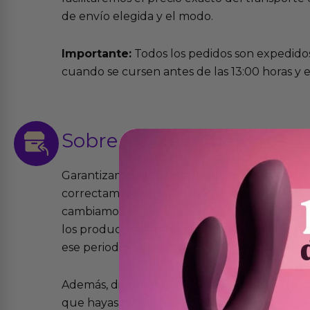
de envío elegida y el modo.
Importante:
Todos los pedidos son expedidos
cuando se cursen antes de las 13:00 horas y e
Sobre las
devoluciones
Garantizamos que los productos que vende
correctamente y que si tienen algún defecto 
cambiamos sin costo alguno. La ley de 2 años 
los productos tienen garantía contra defecto
ese periodo pero no por mal uso o uso indeb
Además, dispones de 15 días desde la entreg
que hayas recibido y que simplemente no te 