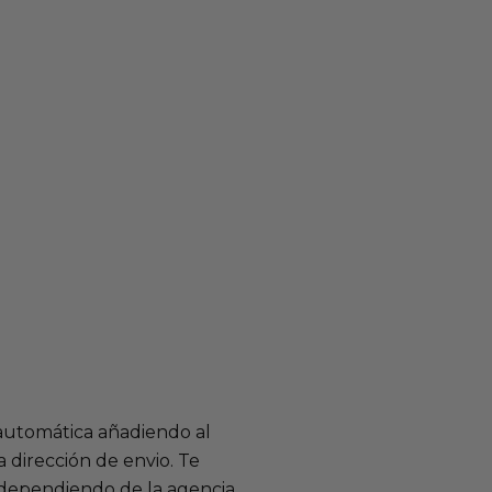
 automática añadiendo al
 dirección de envio. Te
e dependiendo de la agencia