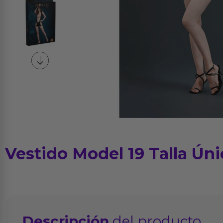
Vestido Model 19 Talla Ún
Descripción
del producto