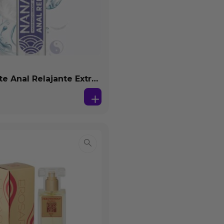
te Anal Relajante Extra
ón Base Agua 150 ml