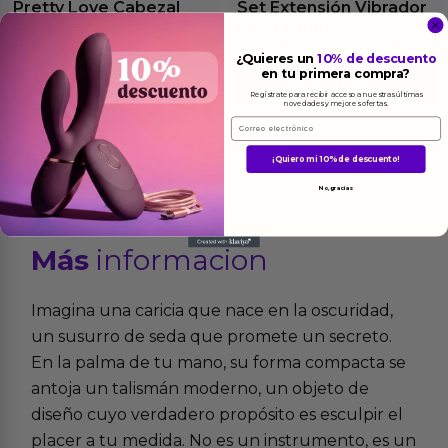
Pretty Love Cabezal
Set Extensión Vibrador
Masajeador Darren
Eliott Negro
Púrpura
37.83
€
¿Quieres un
10% de descuento
14.62
€
en tu primera compra?
Ver el producto
Regístrate para recibir acceso a nuestras últimas
Ver el producto
novedades y mejores ofertas.
Email
¡Quiero mi 10% de descuento!
No, gracias
Más
informacion
Imagina una caricia que nace en la oscuridad,
un susurro de seda que promete un secreto.
En la palma de tu mano, su forma compacta se
antoja un talismán moderno, un objeto de
diseño cuyo verdadero propósito es esculpir el
placer a tu medida. No es un instrumento, es un