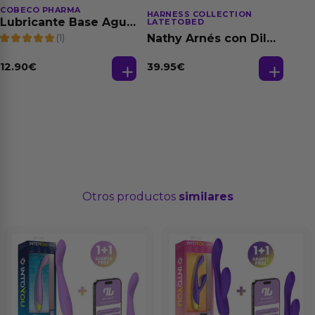
COBECO PHARMA
HARNESS COLLECTION
Lubricante Base Agua
LATETOBED
100% Natural 125 ml
(1)
Nathy Arnés con Dildo
Desmontable
39.95
€
12.90
€
Otros productos
similares