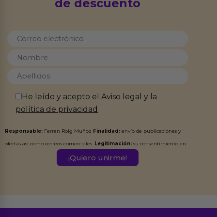
de descuento
He leído y acepto el
Aviso legal
y la
política de privacidad
Responsable:
Ferran Roig Muñoz
Finalidad:
envío de publicaciones y
ofertas así como correos comerciales.
Legitimación:
su consentimiento en
este formulario.
Destinatarios:
Ferran Roig Muñoz. Podrás ejercer tus
Derechos de Acceso, Rectificación, Limitación, Oposición o Supresión de los
datos en el correo hola@erotiks.es. Para más información consulta nuestro
Aviso legal
Política de Privacidad
y nuestra
.