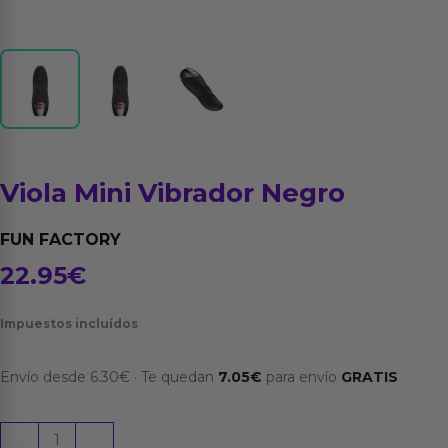
Viola Mini Vibrador Negro
FUN FACTORY
22.95
€
Impuestos incluídos
Envío desde
6.30
€
·
Te quedan
7.05
€
para envío
GRATIS
Viola
-
+