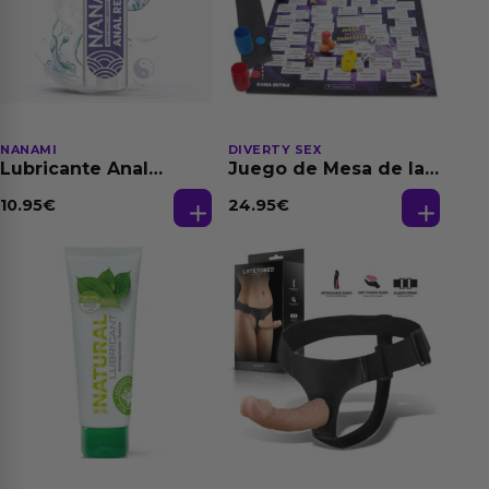
NANAMI
DIVERTY SEX
Lubricante Anal
Juego de Mesa de las
Relajante Extra
Fantasias
Dilatación Base Agua
10.95
€
24.95
€
150 ml