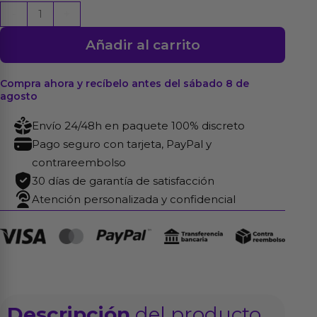
Accesorio
-
+
para
Añadir al carrito
Posiciones
Sex
Position
Compra ahora y recíbelo antes del sábado 8 de
agosto
Master
cantidad
Envío 24/48h en paquete 100% discreto
Pago seguro con tarjeta, PayPal y
contrareembolso
30 días de garantía de satisfacción
Atención personalizada y confidencial
Descripción
del producto