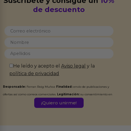
Suscríbete y consigue un
10%
de descuento
He leído y acepto el
Aviso legal
y la
política de privacidad
Responsable:
Ferran Roig Muñoz
Finalidad:
envío de publicaciones y
ofertas así como correos comerciales.
Legitimación:
su consentimiento en
este formulario.
Destinatarios:
Ferran Roig Muñoz. Podrás ejercer tus
Derechos de Acceso, Rectificación, Limitación, Oposición o Supresión de los
datos en el correo hola@erotiks.es. Para más información consulta nuestro
Aviso legal
Política de Privacidad
y nuestra
.