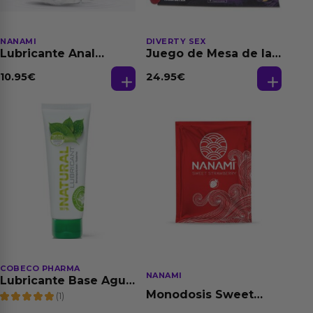
NANAMI
DIVERTY SEX
Lubricante Anal
Juego de Mesa de las
Relajante Extra
Fantasias
Dilatación Base Agua
10.95
€
24.95
€
150 ml
COBECO PHARMA
NANAMI
Lubricante Base Agua
100% Natural 125 ml
Monodosis Sweet
(1)
Strawberry - Fresa