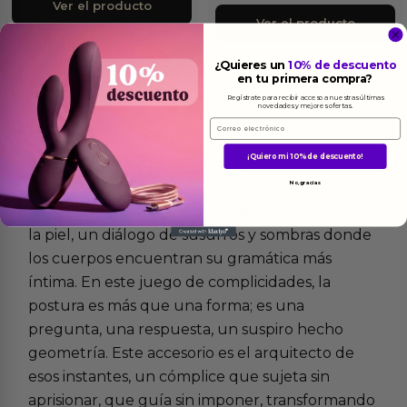
Ver el producto
Ver el producto
¿Quieres un
10% de descuento
en tu primera compra?
Regístrate para recibir acceso a nuestras últimas
novedades y mejores ofertas.
Email
Más
informacion
¡Quiero mi 10% de descuento!
No, gracias
Existe un lenguaje silencioso que se escribe con
la piel, un diálogo de susurros y sombras donde
los cuerpos encuentran su gramática más
íntima. En este juego de complicidades, la
postura es más que una forma; es una
pregunta, una respuesta, un suspiro hecho
geometría. Este accesorio es el arquitecto de
esos instantes, un cómplice que sujeta sin
aprisionar, que guía sin imponer, transformando