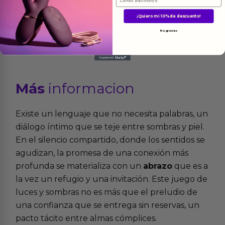
Ver el producto
Ver el producto
¡Quiero mi 10% de descuento!
No, gracias
Más
informacion
Existe un lenguaje que no necesita palabras, un
diálogo íntimo que se teje entre sombras y piel.
En el silencio compartido, donde los sentidos se
agudizan, la promesa de una conexión más
profunda se materializa con un
abrazo
que es a
la vez un refugio y una invitación. Este juego de
luces y sombras no es más que el preludio de
una confianza que se entrega sin reservas, un
pacto tácito entre almas cómplices.