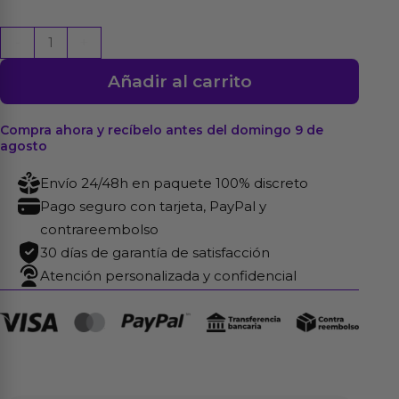
Ataduras
-
+
para
Añadir al carrito
la
Puerta
con
Compra ahora y recíbelo antes del domingo 9 de
agosto
Esposas
Brillan
Envío 24/48h en paquete 100% discreto
en
Pago seguro con tarjeta, PayPal y
la
contrareembolso
Oscuridad
30 días de garantía de satisfacción
cantidad
Atención personalizada y confidencial