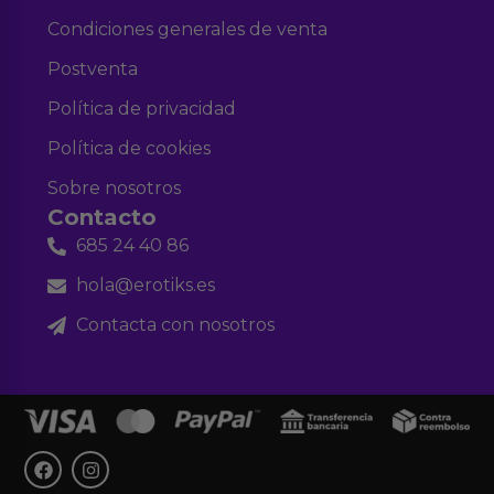
Condiciones generales de venta
Postventa
Política de privacidad
Política de cookies
Sobre nosotros
Contacto
685 24 40 86
hola@erotiks.es
Contacta con nosotros
F
I
a
n