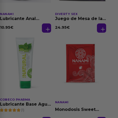
NANAMI
DIVERTY SEX
Lubricante Anal
Juego de Mesa de las
Relajante Extra
Fantasias
Dilatación Base Agua
10.95
€
24.95
€
150 ml
COBECO PHARMA
NANAMI
Lubricante Base Agua
100% Natural 125 ml
Monodosis Sweet
(1)
Strawberry - Fresa
Base Agua 4 ml