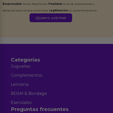
Responsable:
Ferran Roig Muñoz
Finalidad:
envío de publicaciones y
ofertas así como correos comerciales.
Legitimación:
su consentimiento en
este formulario.
Destinatarios:
Ferran Roig Muñoz. Podrás ejercer tus
Derechos de Acceso, Rectificación, Limitación, Oposición o Supresión de los
datos en el correo hola@erotiks.es. Para más información consulta nuestro
Aviso legal
Política de Privacidad
y nuestra
.
Categorías
Juguetes
Complementos
Lencería
BDSM & Bondage
Esenciales
Preguntas frecuentes