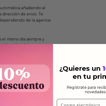
 automática añadiendo al
 dirección de envio. Te
e dependiendo de la agencia
 el mismo dia siempre y
n días laborables.
¿Quieres un
en tu pr
mos funcionan
de fabricación te lo
Regístrate para recib
novedades 
de garantía significa que
s de fabricación durante
Email
ido.