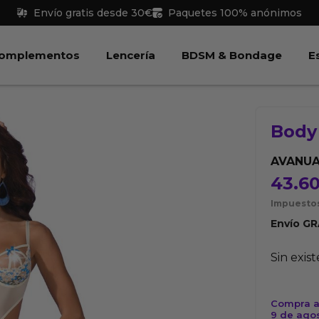
Envío gratis desde 30€
Paquetes 100% anónimos
 Juguetes
Abrir Complementos
Abrir Lencería
Abri
omplementos
Lencería
BDSM & Bondage
E
Bod
AVANU
43.6
Impuestos
Envío
GR
Sin exis
Compra a
9 de ago