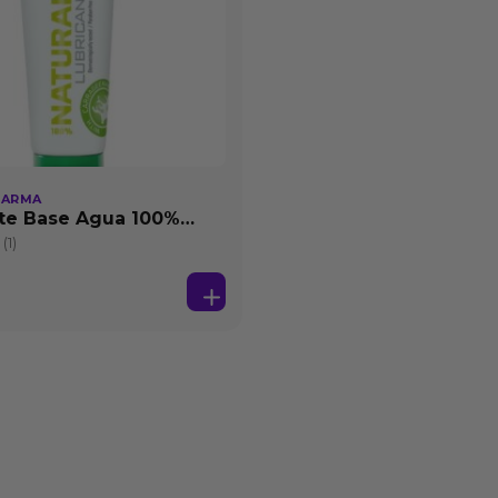
HARMA
te Base Agua 100%
25 ml
(1)