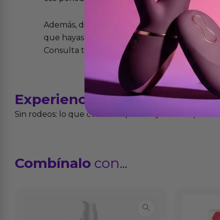
Además, dispones de 15 días desde la entreg
que hayas recibido y que simplemente no te 
Consulta todos los detalles en nuestra políti
Experiencias
reales
Sin rodeos: lo que cuentan quienes ya lo han proba
Combínalo
con...