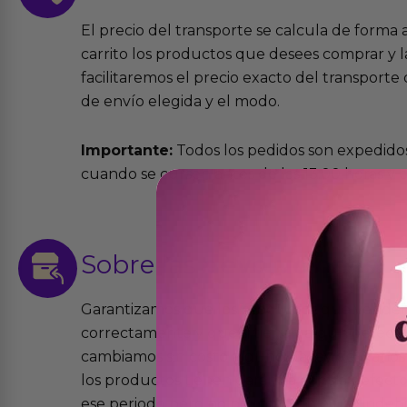
El precio del transporte se calcula de forma
carrito los productos que desees comprar y la
facilitaremos el precio exacto del transport
de envío elegida y el modo.
Importante:
Todos los pedidos son expedidos
cuando se cursen antes de las 13:00 horas y e
Sobre las
devoluciones
Garantizamos que los productos que vende
correctamente y que si tienen algún defecto 
cambiamos sin costo alguno. La ley de 2 años 
los productos tienen garantía contra defecto
ese periodo pero no por mal uso o uso indeb