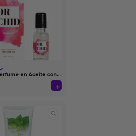
AY
erfume en Aceite con
as 20 ml