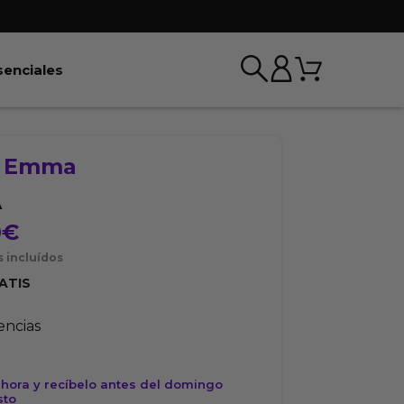
Carrito
r BDSM & Bondage
Abrir Esenciales
senciales
y Emma
A
0
€
 incluídos
ATIS
tencias
hora y recíbelo antes del domingo
sto