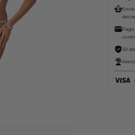
Envío
discr
Pago 
cont
30 dí
Atenc