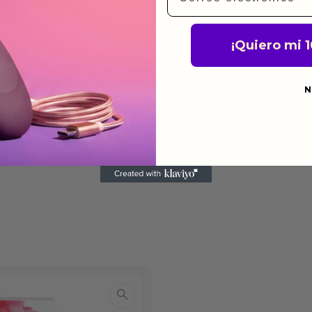
a para devolver productos
¡Quiero mi 
gusten o no los quieras.
ca de devoluciones.
N
do