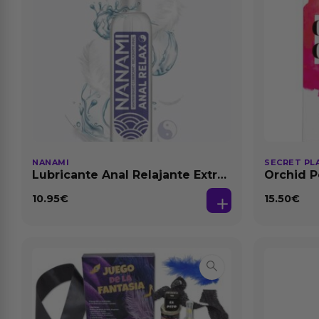
NANAMI
SECRET PL
Lubricante Anal Relajante Extra
Orchid P
Dilatación Base Agua 150 ml
Feromon
10.95
€
15.50
€