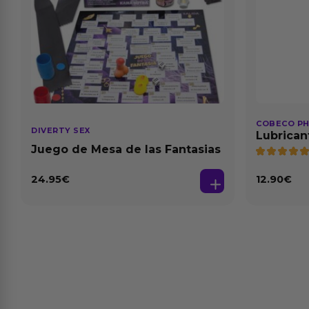
COBECO P
DIVERTY SEX
Lubrican
Natural 1
Juego de Mesa de las Fantasias
24.95
€
12.90
€