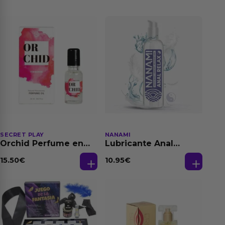
SECRET PLAY
NANAMI
Orchid Perfume en
Lubricante Anal
Aceite con
Relajante Extra
Feromonas 20 ml
Dilatación Base Agua
15.50
€
10.95
€
150 ml