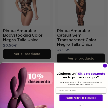
Rimba Amorable
Rimba Amorable
Bodystocking Color
Catsuit Semi
Negro Talla Única
Transparenet Color
Negro Talla Única
20.50
€
47.95
€
Ver el producto
Ver el producto
¿Quieres un
10% de descuento
en tu primera compra?
Regístrate para recibir acceso a nuestras últimas
novedades y mejores ofertas.
Email
Más
informacion
¡Quiero mi 10% de descuento!
No, gracias