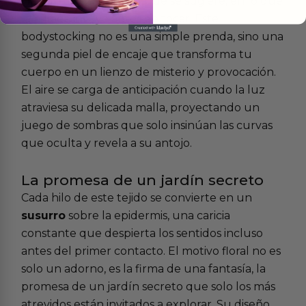
Hay un arte sutil en lo que se sugiere, en lo que
la mirada intuye antes de tocar. Este
bodystocking no es una simple prenda, sino una
segunda piel de encaje que transforma tu
cuerpo en un lienzo de misterio y provocación.
El aire se carga de anticipación cuando la luz
atraviesa su delicada malla, proyectando un
juego de sombras que solo insinúan las curvas
que oculta y revela a su antojo.
La promesa de un jardín secreto
Cada hilo de este tejido se convierte en un
susurro
sobre la epidermis, una caricia
constante que despierta los sentidos incluso
antes del primer contacto. El motivo floral no es
solo un adorno, es la firma de una fantasía, la
promesa de un jardín secreto que solo los más
atrevidos están invitados a explorar. Su diseño,