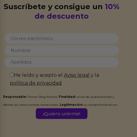
Suscríbete y consigue un
10%
de descuento
He leído y acepto el
Aviso legal
y la
política de privacidad
Responsable:
Ferran Roig Muñoz
Finalidad:
envío de publicaciones y
ofertas así como correos comerciales.
Legitimación:
su consentimiento en
este formulario.
Destinatarios:
Ferran Roig Muñoz. Podrás ejercer tus
Derechos de Acceso, Rectificación, Limitación, Oposición o Supresión de los
datos en el correo hola@erotiks.es. Para más información consulta nuestro
Aviso legal
Política de Privacidad