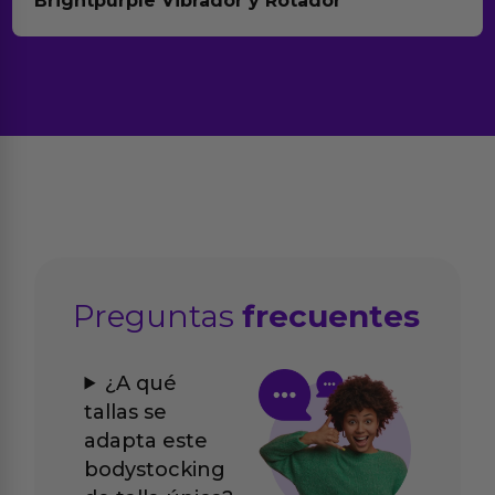
Brightpurple Vibrador y Rotador
Preguntas
frecuentes
¿A qué
tallas se
adapta este
bodystocking