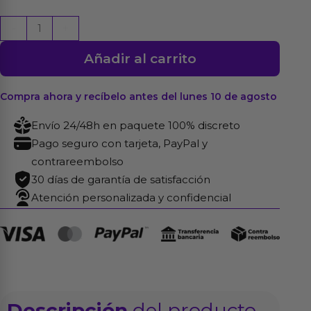
Bola
-
+
Kegel
Añadir al carrito
en
Forma
de
Compra ahora y recíbelo antes del lunes 10 de agosto
Manzana
Envío 24/48h en paquete 100% discreto
Paris
Pago seguro con tarjeta, PayPal y
Purpura
contrareembolso
cantidad
30 días de garantía de satisfacción
Atención personalizada y confidencial
Descripción
del producto