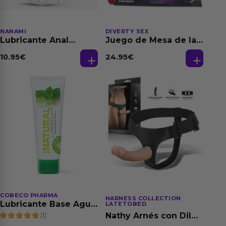
NANAMI
DIVERTY SEX
Lubricante Anal
Juego de Mesa de las
Relajante Extra
Fantasias
Dilatación Base Agua
10.95
€
24.95
€
150 ml
COBECO PHARMA
HARNESS COLLECTION
Lubricante Base Agua
LATETOBED
100% Natural 125 ml
(1)
Nathy Arnés con Dildo
Desmontable