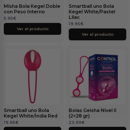
Misha Bola Kegel Doble
Smartball uno Bola
con Peso Interno
Kegel White/Pastel
Lilac
5.95
€
19.95
€
Ver el producto
Ver el producto
Smartball uno Bola
Bolas Geisha Nivel II
Kegel White/India Red
(2×28 gr)
19.95
€
23.99
€