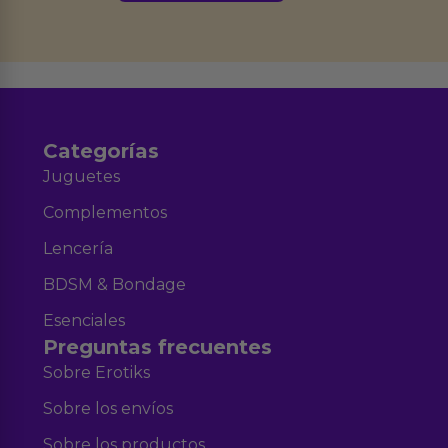
Derechos de Acceso, Rectificación, Limitación, Oposición o Supresión de los
datos en el correo hola@erotiks.es. Para más información consulta nuestro
Aviso legal
Política de Privacidad
y nuestra
.
Categorías
Juguetes
Complementos
Lencería
BDSM & Bondage
Esenciales
Preguntas frecuentes
Sobre Erotiks
Sobre los envíos
Sobre los productos