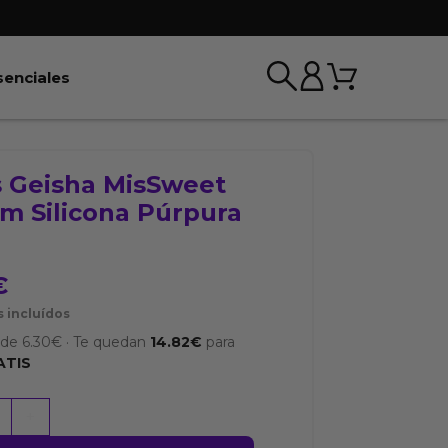
Carrito
r BDSM & Bondage
Abrir Esenciales
senciales
s Geisha MisSweet
cm Silicona Púrpura
€
 incluídos
sde
6.30
€
·
Te quedan
14.82
€
para
ATIS
+