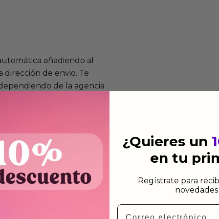
 automática añadiendo al
 dirección de envio. Te
e dependiendo de la agencia
 el mismo dia siempre y
n días laborables.
¿Quieres un
en tu pr
Regístrate para recib
novedades 
Email
mos funcionan