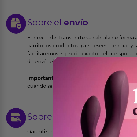
Sobre el
envío
El precio del transporte se calcula de forma
carrito los productos que desees comprar y la
facilitaremos el precio exacto del transport
de envío elegida y el modo.
Importante:
Todos los pedidos son expedidos
cuando se cursen antes de las 13:00 horas y e
Sobre las
devoluciones
Garantizamos que los productos que vende