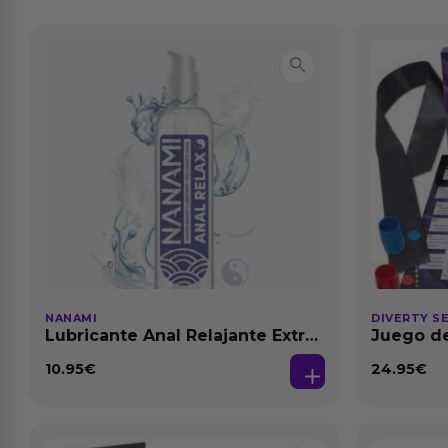
NANAMI
DIVERTY S
Lubricante Anal Relajante Extra
Juego de
Dilatación Base Agua 150 ml
10.95
€
24.95
€