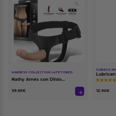
COBECO P
HARNESS COLLECTION LATETOBED
Lubrican
Natural 1
Nathy Arnés con Dildo
Desmontable
39.95
€
12.90
€