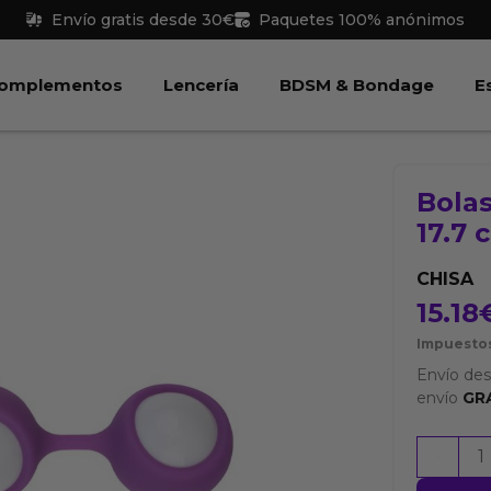
Envío gratis desde 30€
Paquetes 100% anónimos
 Juguetes
Abrir Complementos
Abrir Lencería
Abri
omplementos
Lencería
BDSM & Bondage
E
Bola
17.7 
CHISA
15.18
Impuestos
Envío de
envío
GR
Bolas
-
Geisha