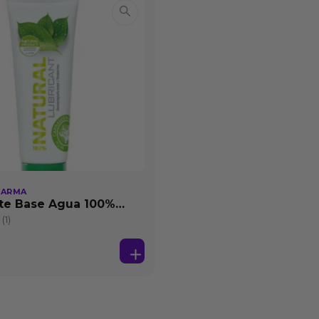
HARMA
te Base Agua 100%
25 ml
(1)