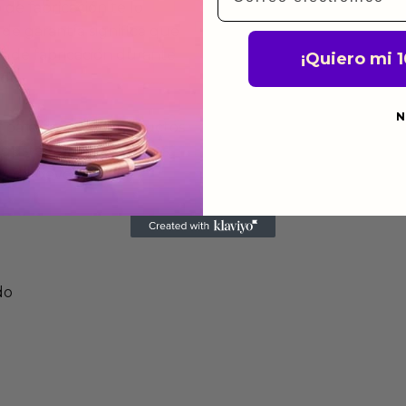
de fabricación te lo
de garantía significa que
s de fabricación durante
¡Quiero mi 
ido.
N
a para devolver productos
gusten o no los quieras.
ca de devoluciones.
do