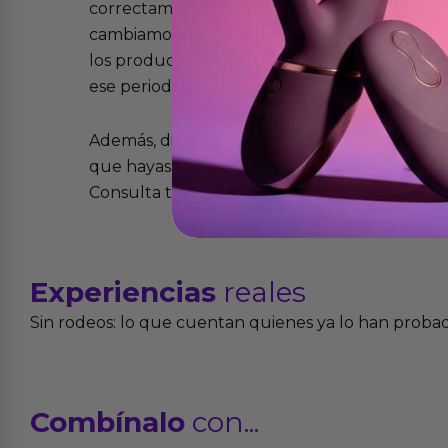
correctamente y que si tienen algún defecto 
cambiamos sin costo alguno. La ley de 2 años 
los productos tienen garantía contra defecto
ese periodo pero no por mal uso o uso indeb
Además, dispones de 15 días desde la entreg
que hayas recibido y que simplemente no te 
Consulta todos los detalles en nuestra políti
Experiencias
reales
Sin rodeos: lo que cuentan quienes ya lo han proba
Combínalo
con...