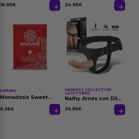
Dilatación Base Agua
10.95
€
24.95
€
150 ml
HARNESS COLLECTION
NANAMI
LATETOBED
Monodosis Sweet
Nathy Arnés con Dildo
Strawberry - Fresa
Desmontable
Base Agua 4 ml
0.36
€
39.95
€