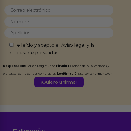
He leído y acepto el
Aviso legal
y la
política de privacidad
Responsable:
Ferran Roig Muñoz
Finalidad:
envío de publicaciones y
ofertas así como correos comerciales.
Legitimación:
su consentimiento en
este formulario.
Destinatarios:
Ferran Roig Muñoz. Podrás ejercer tus
Derechos de Acceso, Rectificación, Limitación, Oposición o Supresión de los
datos en el correo hola@erotiks.es. Para más información consulta nuestro
Aviso legal
Política de Privacidad
y nuestra
.
Categorías