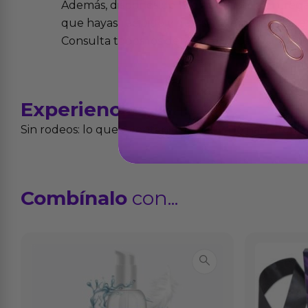
Además, dispones de 15 días desde la entreg
que hayas recibido y que simplemente no te 
Consulta todos los detalles en nuestra políti
Experiencias
reales
Sin rodeos: lo que cuentan quienes ya lo han proba
Combínalo
con...