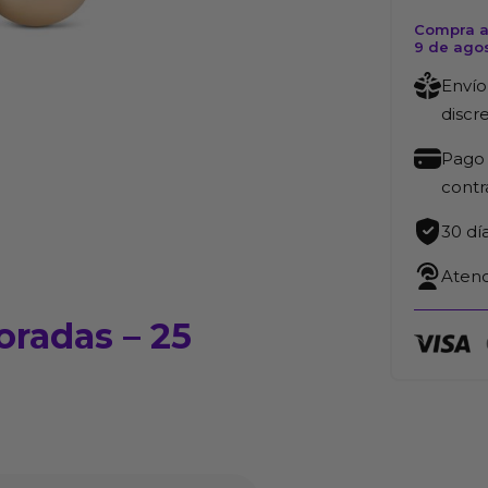
Compra a
9 de ago
Envío
discr
Pago 
cont
30 dí
Atenc
oradas – 25