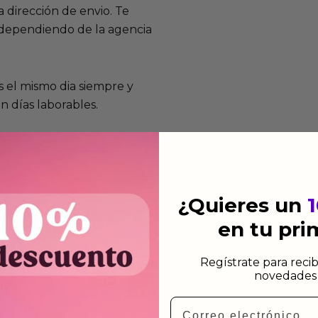
 dirección de envio. Te
e dependiendo de la agencia
 el mismo dia siempre y
n días laborables.
¿Quieres un
mos funcionan
en tu pr
de fabricación te lo
de garantía significa que
Regístrate para recib
s de fabricación durante
novedades 
ido.
Email