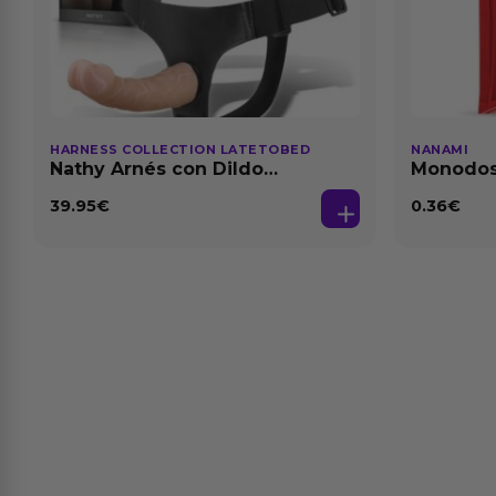
HARNESS COLLECTION LATETOBED
NANAMI
Nathy Arnés con Dildo
Monodosi
Desmontable
Fresa Ba
39.95
€
0.36
€