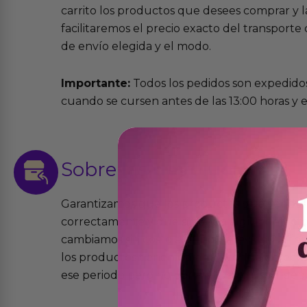
carrito los productos que desees comprar y la
facilitaremos el precio exacto del transport
de envío elegida y el modo.
Importante:
Todos los pedidos son expedidos
cuando se cursen antes de las 13:00 horas y e
Sobre las
devoluciones
Garantizamos que los productos que vende
correctamente y que si tienen algún defecto 
cambiamos sin costo alguno. La ley de 2 años 
los productos tienen garantía contra defecto
ese periodo pero no por mal uso o uso indeb