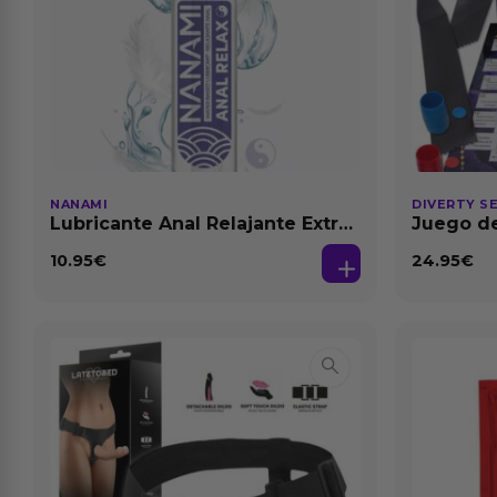
NANAMI
DIVERTY S
Lubricante Anal Relajante Extra
Juego de
Dilatación Base Agua 150 ml
10.95
€
24.95
€