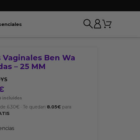
Carrito
r BDSM & Bondage
Abrir Esenciales
senciales
s Vaginales Ben Wa
das – 25 MM
OYS
€
 incluídos
sde
6.30
€
·
Te quedan
8.05
€
para
ATIS
tencias