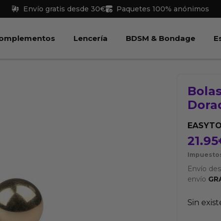
Envío gratis desde 30€
Paquetes 100% anónimos
 Juguetes
Abrir Complementos
Abrir Lencería
Abri
omplementos
Lencería
BDSM & Bondage
E
Bola
Dora
EASYT
21.95
Impuestos
Envío de
envío
GR
Sin exis