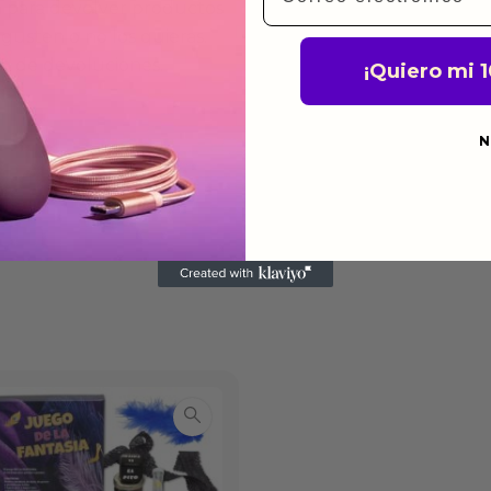
a para devolver productos
gusten o no los quieras.
ca de devoluciones.
¡Quiero mi 
N
do