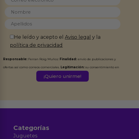
He leído y acepto el
Aviso legal
y la
política de privacidad
Responsable:
Ferran Roig Muñoz
Finalidad:
envío de publicaciones y
ofertas así como correos comerciales.
Legitimación:
su consentimiento en
este formulario.
Destinatarios:
Ferran Roig Muñoz. Podrás ejercer tus
Derechos de Acceso, Rectificación, Limitación, Oposición o Supresión de los
datos en el correo hola@erotiks.es. Para más información consulta nuestro
Aviso legal
Política de Privacidad
y nuestra
.
Categorías
Juguetes