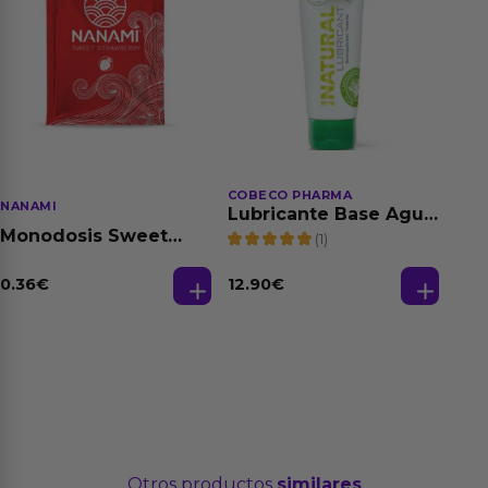
COBECO PHARMA
NANAMI
Lubricante Base Agua
100% Natural 125 ml
Monodosis Sweet
(1)
Strawberry - Fresa
Base Agua 4 ml
0.36
€
12.90
€
Otros productos
similares