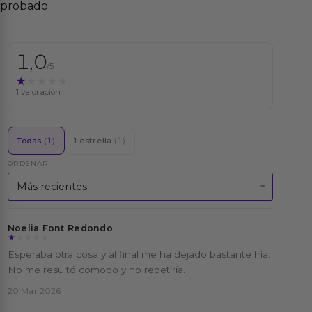
probado
1,0
/5
★★★★★
★★★★★
1 valoración
Todas
(1)
1 estrella
(1)
ORDENAR
Noelia Font Redondo
★★★★★
★★★★★
Esperaba otra cosa y al final me ha dejado bastante fría.
No me resultó cómodo y no repetiría.
20 Mar 2026