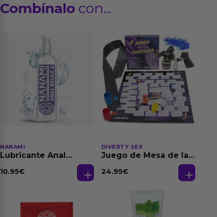
Combínalo
con...
NANAMI
DIVERTY SEX
Lubricante Anal
Juego de Mesa de las
Relajante Extra
Fantasias
Dilatación Base Agua
10.95
€
24.95
€
150 ml