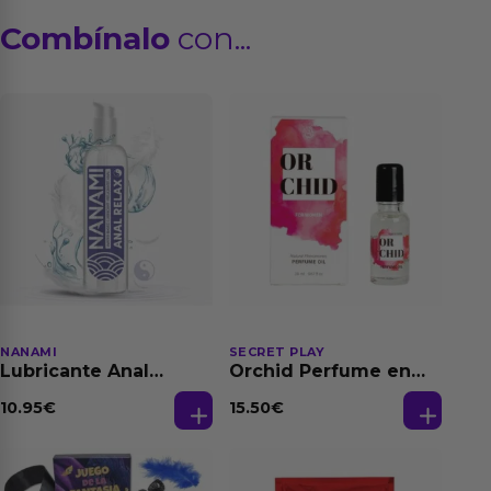
Combínalo
con...
NANAMI
SECRET PLAY
Lubricante Anal
Orchid Perfume en
Relajante Extra
Aceite con
Dilatación Base Agua
Feromonas 20 ml
10.95
€
15.50
€
150 ml