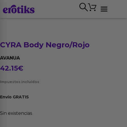
Ir
Carrito
al
contenido
Ver todo
CYRA Body Negro/Rojo
AVANUA
42.15
€
Impuestos incluídos
Envío
GRATIS
Sin existencias