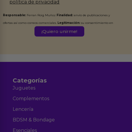
política de privacidad
Responsable:
Ferran Roig Muñoz
Finalidad:
envío de publicaciones y
ofertas así como correos comerciales.
Legitimación:
su consentimiento en
este formulario.
Destinatarios:
Ferran Roig Muñoz. Podrás ejercer tus
Derechos de Acceso, Rectificación, Limitación, Oposición o Supresión de los
datos en el correo hola@erotiks.es. Para más información consulta nuestro
Aviso legal
Política de Privacidad
y nuestra
.
Categorías
Juguetes
Complementos
Lencería
BDSM & Bondage
Esenciales