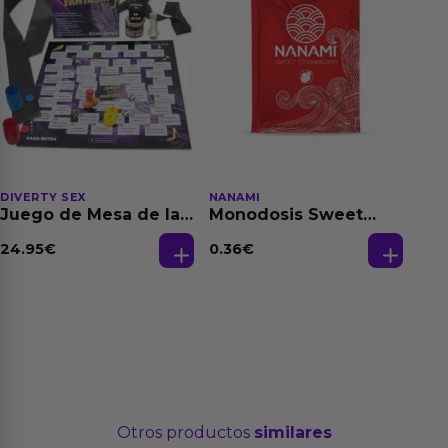
DIVERTY SEX
NANAMI
Juego de Mesa de las
Monodosis Sweet
Fantasias
Strawberry - Fresa
Base Agua 4 ml
24.95
€
0.36
€
Otros productos
similares