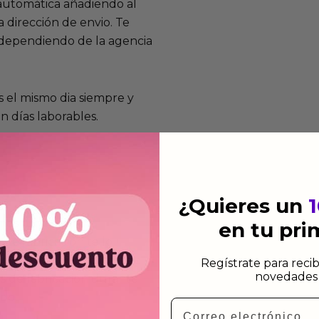
 automática añadiendo al
 dirección de envio. Te
e dependiendo de la agencia
 el mismo dia siempre y
n días laborables.
¿Quieres un
mos funcionan
en tu pr
de fabricación te lo
de garantía significa que
Regístrate para recib
novedades 
s de fabricación durante
ido.
Email