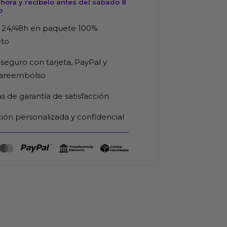
hora y recíbelo antes del sábado 8
o
d
 24/48h en paquete 100%
eto
seguro con tarjeta, PayPal y
rareembolso
as de garantía de satisfacción
ión personalizada y confidencial