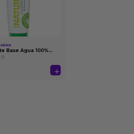
HARMA
te Base Agua 100%
25 ml
(1)