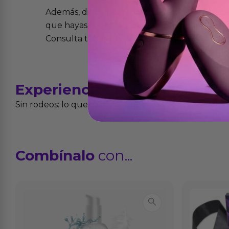
Además, dispones de 15 días desde la entreg
que hayas recibido y que simplemente no te 
Consulta todos los detalles en nuestra políti
Experiencias
reales
Sin rodeos: lo que cuentan quienes ya lo han proba
Combínalo
con...