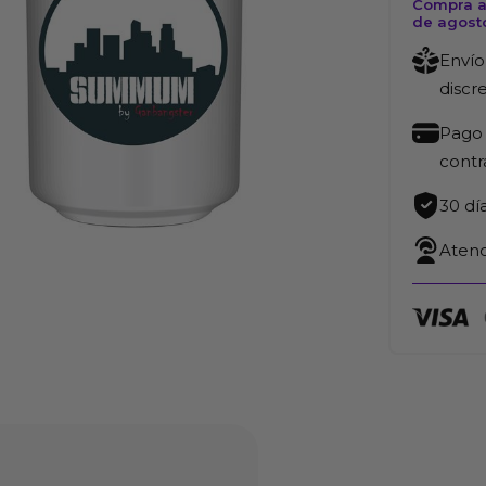
Compra a
cm
de agost
cantida
Envío
discr
Pago 
cont
30 dí
Atenc