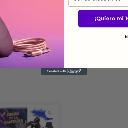
a para devolver productos
gusten o no los quieras.
¡Quiero mi 
ca de devoluciones.
N
do