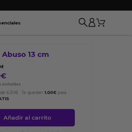
Carrito
r BDSM & Bondage
Abrir Esenciales
senciales
o Abuso 13 cm
M
0
€
 incluídos
sde
6.30
€
·
Te quedan
1.00
€
para
ATIS
Añadir al carrito