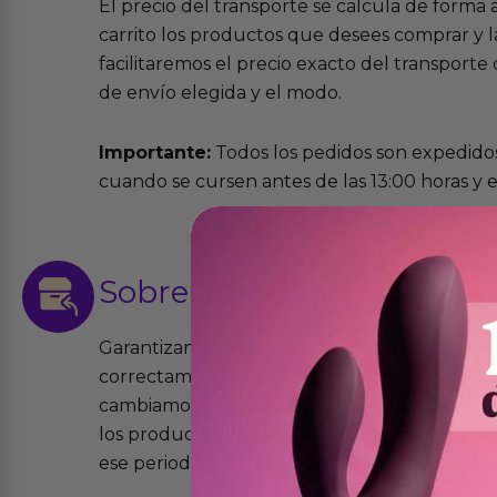
El precio del transporte se calcula de forma
carrito los productos que desees comprar y la
facilitaremos el precio exacto del transport
de envío elegida y el modo.
Importante:
Todos los pedidos son expedidos
cuando se cursen antes de las 13:00 horas y e
Sobre las
devoluciones
Garantizamos que los productos que vende
correctamente y que si tienen algún defecto 
cambiamos sin costo alguno. La ley de 2 años 
los productos tienen garantía contra defecto
ese periodo pero no por mal uso o uso indeb