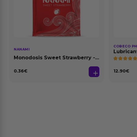
COBECO P
NANAMI
Lubrican
Natural 1
Monodosis Sweet Strawberry -
Fresa Base Agua 4 ml
0.36
€
12.90
€