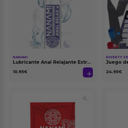
NANAMI
DIVERTY S
Lubricante Anal Relajante Extra
Juego de
Dilatación Base Agua 150 ml
10.95
€
24.95
€