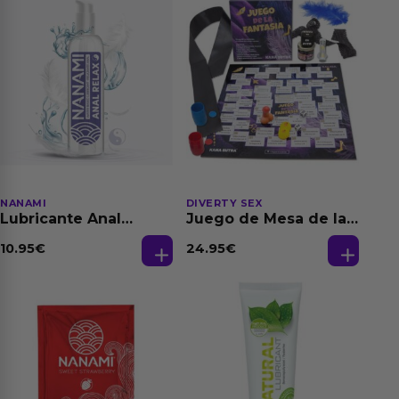
NANAMI
DIVERTY SEX
Lubricante Anal
Juego de Mesa de las
Relajante Extra
Fantasias
Dilatación Base Agua
10.95
€
24.95
€
150 ml