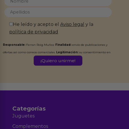
He leído y acepto el
Aviso legal
y la
política de privacidad
Responsable:
Ferran Roig Muñoz
Finalidad:
envío de publicaciones y
ofertas así como correos comerciales.
Legitimación:
su consentimiento en
este formulario.
Destinatarios:
Ferran Roig Muñoz. Podrás ejercer tus
Derechos de Acceso, Rectificación, Limitación, Oposición o Supresión de los
datos en el correo hola@erotiks.es. Para más información consulta nuestro
Aviso legal
Política de Privacidad
y nuestra
.
Categorías
Juguetes
Complementos