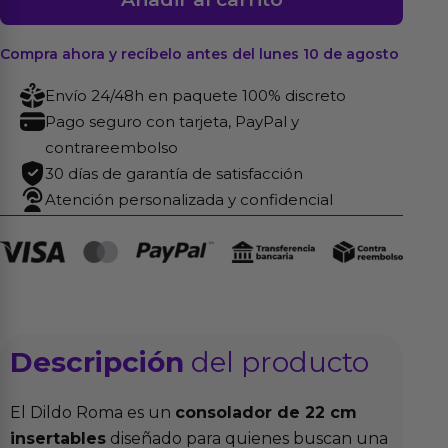
Roma
22
Compra ahora y recíbelo antes del lunes 10 de agosto
cm
cantidad
Envío 24/48h en paquete 100% discreto
Pago seguro con tarjeta, PayPal y
contrareembolso
30 días de garantía de satisfacción
Atención personalizada y confidencial
Descripción
del producto
El Dildo Roma es un
consolador de 22 cm
insertables
diseñado para quienes buscan una