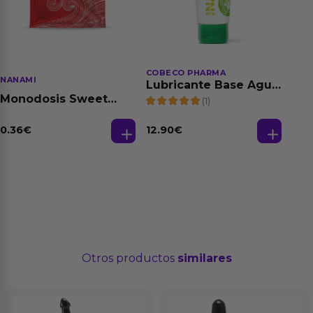
COBECO PHARMA
NANAMI
Lubricante Base Agua
100% Natural 125 ml
Monodosis Sweet
(1)
Strawberry - Fresa
Base Agua 4 ml
0.36
€
12.90
€
Otros productos
similares