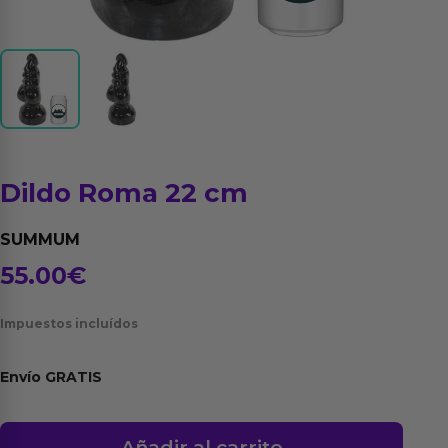
Dildo Roma 22 cm
SUMMUM
55.00
€
Impuestos incluídos
Envío
GRATIS
Dildo
Añadir al carrito