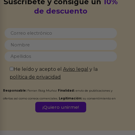
Suscríbete y consigue un
10%
de descuento
He leído y acepto el
Aviso legal
y la
política de privacidad
Responsable:
Ferran Roig Muñoz
Finalidad:
envío de publicaciones y
ofertas así como correos comerciales.
Legitimación:
su consentimiento en
este formulario.
Destinatarios:
Ferran Roig Muñoz. Podrás ejercer tus
Derechos de Acceso, Rectificación, Limitación, Oposición o Supresión de los
datos en el correo hola@erotiks.es. Para más información consulta nuestro
Aviso legal
Política de Privacidad
y nuestra
.