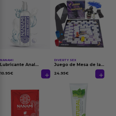
NANAMI
DIVERTY SEX
Lubricante Anal
Juego de Mesa de las
Relajante Extra
Fantasias
Dilatación Base Agua
10.95
€
24.95
€
150 ml