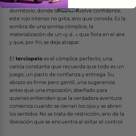
promesa. En el silencio compartido de un
dormitorio, donde la luz se vuelve confidente,
este rojo intenso no grita, sino que convida. Es la
sombra de una sonrisa cómplice, la
materialización de un «y si…» que flota en el aire
y que, por fin, se deja atrapar.
El
terciopelo
es el cómplice perfecto, una
caricia constante que recuerda que todo es un
juego, un pacto de confianza y entrega. Su
abrazo es firme pero gentil, una sugerencia
antes que una imposición, diseñado para
quienes entienden que la verdadera aventura
comienza cuando se cierran los ojos y se abren
los sentidos. No se trata de restricción, sino de la
liberación que se encuentra al soltar el control.