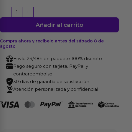
Esposas
-
+
de
Añadir al carrito
Muñeca
Forradas
de
Compra ahora y recíbelo antes del sábado 8 de
agosto
Peluche
Rojo
Envío 24/48h en paquete 100% discreto
cantidad
Pago seguro con tarjeta, PayPal y
contrareembolso
30 días de garantía de satisfacción
Atención personalizada y confidencial