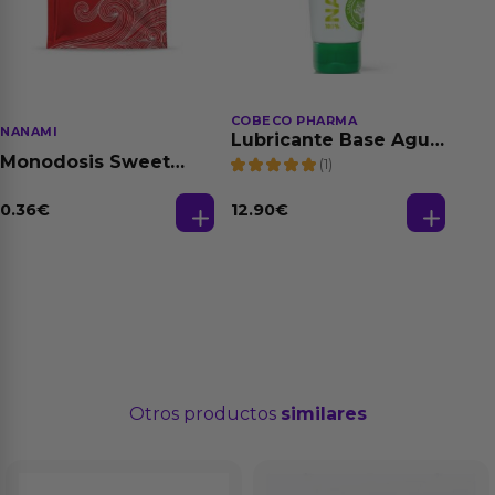
COBECO PHARMA
NANAMI
Lubricante Base Agua
100% Natural 125 ml
Monodosis Sweet
(1)
Strawberry - Fresa
Base Agua 4 ml
0.36
€
12.90
€
Otros productos
similares