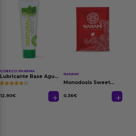
COBECO PHARMA
NANAMI
Lubricante Base Agua
100% Natural 125 ml
Monodosis Sweet
(1)
Strawberry - Fresa
Base Agua 4 ml
12.90
€
0.36
€