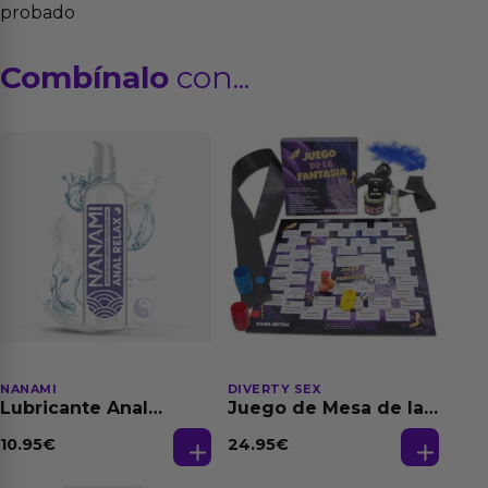
probado
Combínalo
con...
NANAMI
DIVERTY SEX
Lubricante Anal
Juego de Mesa de las
Relajante Extra
Fantasias
Dilatación Base Agua
10.95
€
24.95
€
150 ml