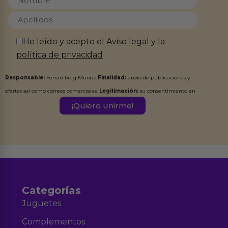
He leído y acepto el
Aviso legal
y la
política de privacidad
Responsable:
Ferran Roig Muñoz
Finalidad:
envío de publicaciones y
ofertas así como correos comerciales.
Legitimación:
su consentimiento en
este formulario.
Destinatarios:
Ferran Roig Muñoz. Podrás ejercer tus
Derechos de Acceso, Rectificación, Limitación, Oposición o Supresión de los
datos en el correo hola@erotiks.es. Para más información consulta nuestro
Aviso legal
Política de Privacidad
y nuestra
.
Categorías
Juguetes
Complementos