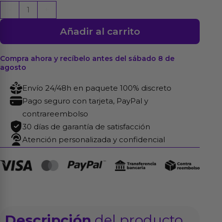
Esposas
-
+
Metálicas
Añadir al carrito
con
Pelo
Rojo
Compra ahora y recíbelo antes del sábado 8 de
agosto
cantidad
Envío 24/48h en paquete 100% discreto
Pago seguro con tarjeta, PayPal y
contrareembolso
30 días de garantía de satisfacción
Atención personalizada y confidencial
Descripción
del producto