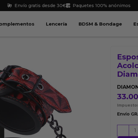
Envío gratis desde 30€
Paquetes 100% anónimos
 Juguetes
Abrir Complementos
Abrir Lencería
Abri
omplementos
Lencería
BDSM & Bondage
E
Espos
Acol
Diam
DIAMON
33.0
Impuestos
Envío
GR
Esposas
-
para