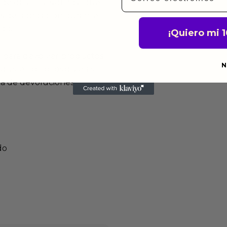
de garantía significa que
s de fabricación durante
ido.
¡Quiero mi 
a para devolver productos
N
gusten o no los quieras.
ca de devoluciones.
do