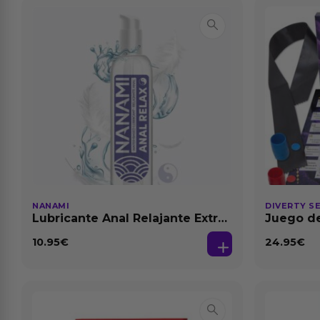
NANAMI
DIVERTY S
Lubricante Anal Relajante Extra
Juego de
Dilatación Base Agua 150 ml
10.95
€
24.95
€