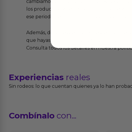
cambiamos sin costo alguno. La ley de 2 años 
los productos tienen garantía contra defecto
ese periodo pero no por mal uso o uso indeb
Además, dispones de 15 días desde la entreg
que hayas recibido y que simplemente no te 
Consulta todos los detalles en nuestra políti
Experiencias
reales
Sin rodeos: lo que cuentan quienes ya lo han proba
Combínalo
con...