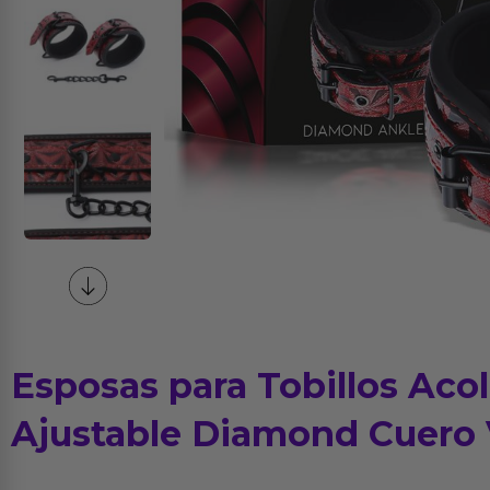
Esposas para Tobillos Aco
Ajustable Diamond Cuero