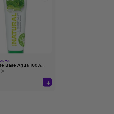
HARMA
te Base Agua 100%
25 ml
(1)