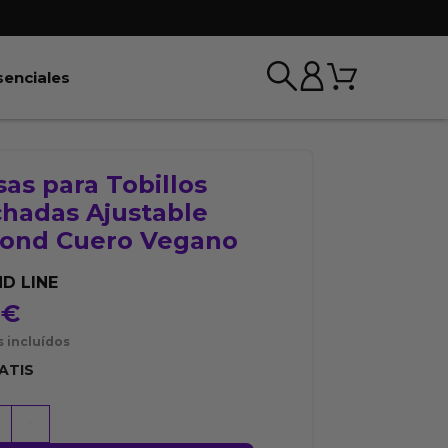
Carrito
r BDSM & Bondage
Abrir Esenciales
senciales
as para Tobillos
chadas Ajustable
ond Cuero Vegano
D LINE
0
€
 incluídos
ATIS
+