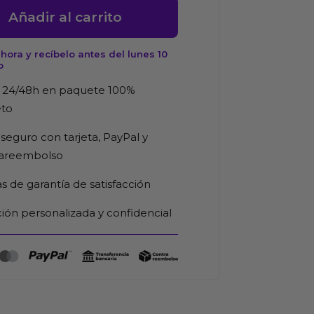
Añadir al carrito
das
e
ora y recíbelo antes del lunes 10
o
d
 24/48h en paquete 100%
eto
d
seguro con tarjeta, PayPal y
rareembolso
as de garantía de satisfacción
ión personalizada y confidencial