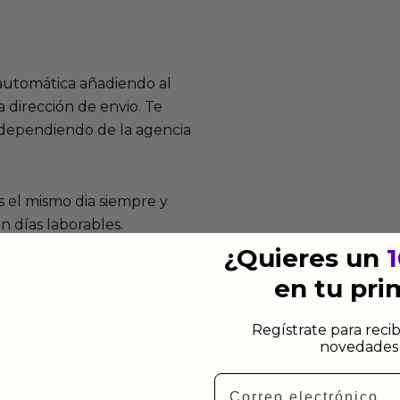
 automática añadiendo al
 dirección de envio. Te
e dependiendo de la agencia
 el mismo dia siempre y
n días laborables.
¿Quieres un
en tu pr
Regístrate para recib
novedades 
mos funcionan
Email
de fabricación te lo