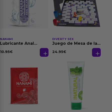
NANAMI
DIVERTY SEX
Lubricante Anal
Juego de Mesa de las
Relajante Extra
Fantasias
Dilatación Base Agua
10.95
€
24.95
€
150 ml