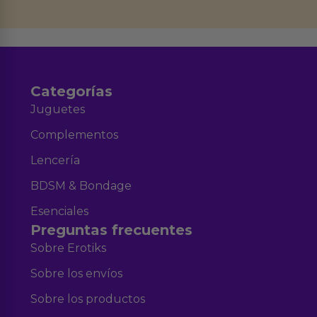
datos en el correo hola@erotiks.es. Para más información consulta nuestro
Aviso legal
Política de Privacidad
y nuestra
.
Categorías
Juguetes
Complementos
Lencería
BDSM & Bondage
Esenciales
Preguntas frecuentes
Sobre Erotiks
Sobre los envíos
Sobre los productos