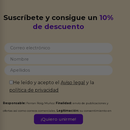
Suscríbete y consigue un
10%
de descuento
He leído y acepto el
Aviso legal
y la
política de privacidad
Responsable:
Ferran Roig Muñoz
Finalidad:
envío de publicaciones y
ofertas así como correos comerciales.
Legitimación:
su consentimiento en
este formulario.
Destinatarios:
Ferran Roig Muñoz. Podrás ejercer tus
Derechos de Acceso, Rectificación, Limitación, Oposición o Supresión de los