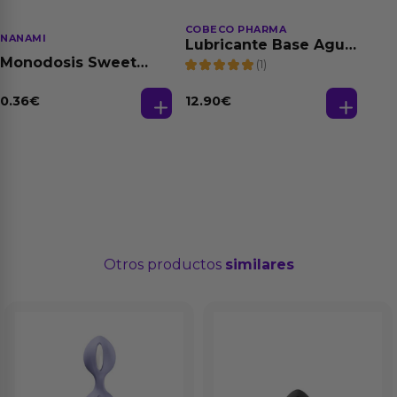
COBECO PHARMA
NANAMI
Lubricante Base Agua
100% Natural 125 ml
Monodosis Sweet
(1)
Strawberry - Fresa
Base Agua 4 ml
0.36
€
12.90
€
Otros productos
similares