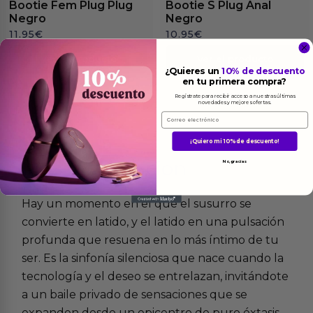
Bootie Fem Plug Plug
Bootie S Plug Anal
Negro
Negro
11.95
€
10.95
€
Ver el producto
Ver el producto
¿Quieres un
10% de descuento
en tu primera compra?
Regístrate para recibir acceso a nuestras últimas
novedades y mejores ofertas.
Email
¡Quiero mi 10% de descuento!
Más
informacion
No, gracias
Hay un momento en el que el susurro se
convierte en latido, y el latido en una pulsación
profunda que resuena en lo más íntimo de tu
ser. Es la sinfonía silenciosa que nace cuando la
tecnología y el deseo se entrelazan, invitándote
a un baile privado de sensaciones que se
expanden desde un epicentro de puro éxtasis.