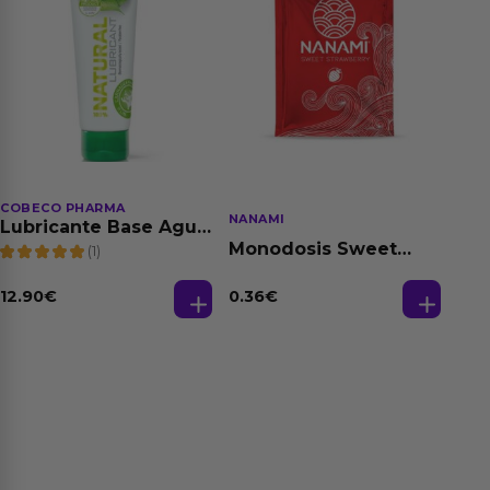
COBECO PHARMA
NANAMI
Lubricante Base Agua
100% Natural 125 ml
Monodosis Sweet
(1)
Strawberry - Fresa
Base Agua 4 ml
12.90
€
0.36
€