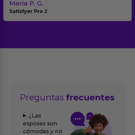
G.
Teresa y 
ro 2
Anna Huevo 
Preguntas
frecuentes
¿Las
esposas son
cómodas y no