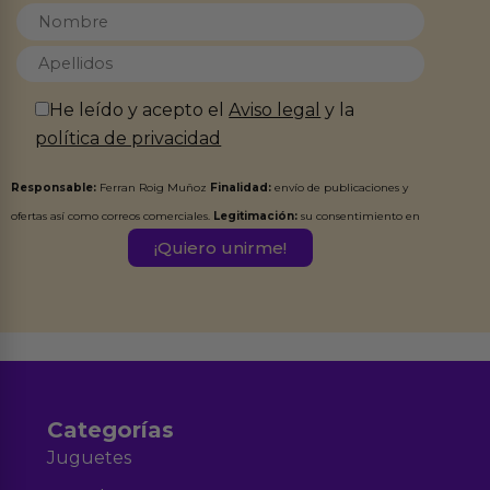
He leído y acepto el
Aviso legal
y la
política de privacidad
Responsable:
Ferran Roig Muñoz
Finalidad:
envío de publicaciones y
ofertas así como correos comerciales.
Legitimación:
su consentimiento en
este formulario.
Destinatarios:
Ferran Roig Muñoz. Podrás ejercer tus
Derechos de Acceso, Rectificación, Limitación, Oposición o Supresión de los
datos en el correo hola@erotiks.es. Para más información consulta nuestro
Aviso legal
Política de Privacidad
y nuestra
.
Categorías
Juguetes