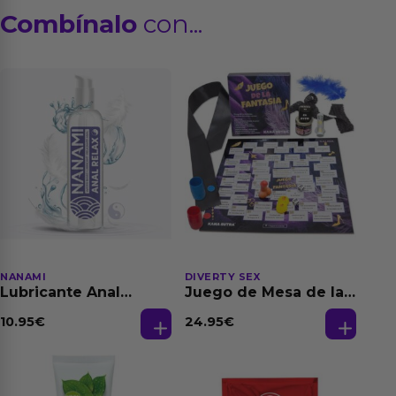
Combínalo
con...
NANAMI
DIVERTY SEX
Lubricante Anal
Juego de Mesa de las
Relajante Extra
Fantasias
Dilatación Base Agua
10.95
€
24.95
€
150 ml