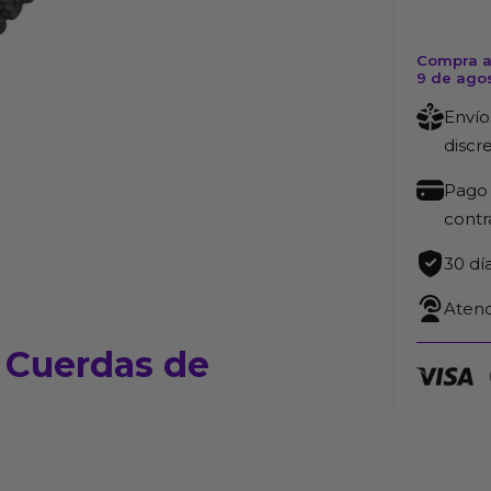
Compra a
9 de ago
Envío
discr
Pago 
cont
30 dí
Atenc
i Cuerdas de