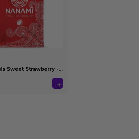
s Sweet Strawberry -
se Agua 4 ml