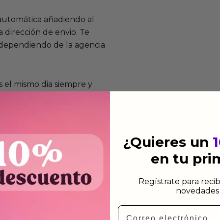
 automática añadiendo al
 dirección de envio. Te
e dependiendo de la agencia
 el mismo dia siempre y
n días laborables.
¿Quieres un
en tu pr
mos funcionan
Regístrate para recib
de fabricación te lo
novedades 
de garantía significa que
s de fabricación durante
Email