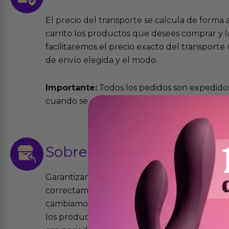
El precio del transporte se calcula de forma
carrito los productos que desees comprar y la
facilitaremos el precio exacto del transport
de envío elegida y el modo.
Importante:
Todos los pedidos son expedidos
cuando se cursen antes de las 13:00 horas y e
Sobre las
devoluciones
Garantizamos que los productos que vende
correctamente y que si tienen algún defecto 
cambiamos sin costo alguno. La ley de 2 años 
los productos tienen garantía contra defecto