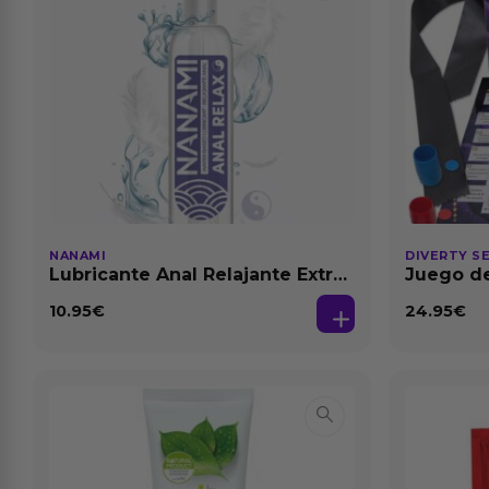
NANAMI
DIVERTY S
Lubricante Anal Relajante Extra
Juego de
Dilatación Base Agua 150 ml
10.95
€
24.95
€