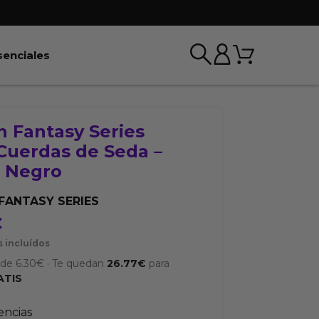
Carrito
r BDSM & Bondage
Abrir Esenciales
senciales
h Fantasy Series
Cuerdas de Seda –
r Negro
 FANTASY SERIES
€
 incluídos
sde
6.30
€
·
Te quedan
26.77
€
para
ATIS
tencias