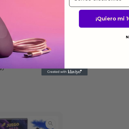
ido.
a para devolver productos
¡Quiero mi 
gusten o no los quieras.
ca de devoluciones.
N
do