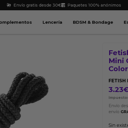
Envío gratis desde 30€
Paquetes 100% anónimos
 Juguetes
Abrir Complementos
Abrir Lencería
Abri
omplementos
Lencería
BDSM & Bondage
E
Fetis
Mini 
Colo
FETISH
3.23
Impuestos
Envío de
envío
GR
Sin exis