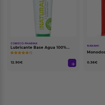
COBECO PHARMA
NANAMI
Lubricante Base Agua 100%
Natural 125 ml
Monodosi
(1)
Fresa Ba
12.90
€
0.36
€