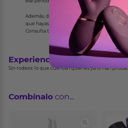
ese periodo pero no por mal uso o uso indeb
Además, dispones de 15 días desde la entreg
que hayas recibido y que simplemente no te 
Consulta todos los detalles en nuestra políti
Experiencias
reales
Sin rodeos: lo que cuentan quienes ya lo han proba
Combínalo
con...