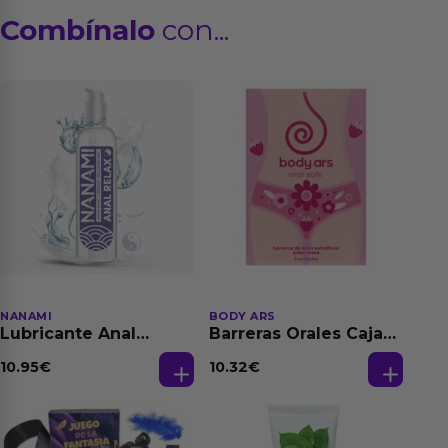
Combínalo
con...
NANAMI
BODY ARS
Lubricante Anal
Barreras Orales Caja
Relajante Extra
de 3 Ud
Dilatación Base Agua
10.95
€
10.32
€
150 ml