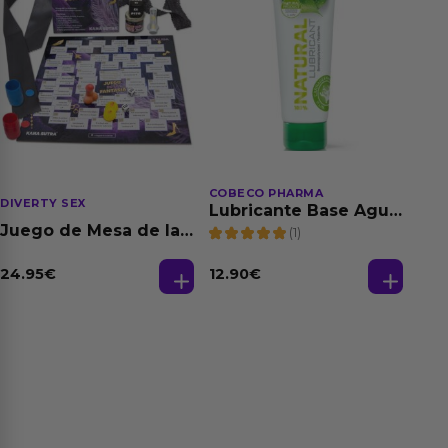
COBECO PHARMA
DIVERTY SEX
Lubricante Base Agua
100% Natural 125 ml
Juego de Mesa de las
(1)
Fantasias
24.95
€
12.90
€