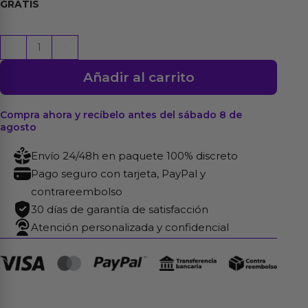
GRATIS
Hot
-
+
V-
Añadir al carrito
Activ
Stimulation
Crema
Compra ahora y recíbelo antes del sábado 8 de
agosto
Estimuladora
Femenina
Envío 24/48h en paquete 100% discreto
50
Pago seguro con tarjeta, PayPal y
ml
contrareembolso
cantidad
30 días de garantía de satisfacción
Atención personalizada y confidencial