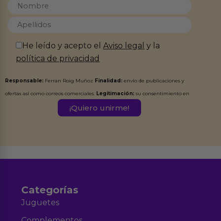
He leído y acepto el
Aviso legal
y la
política de privacidad
Responsable:
Ferran Roig Muñoz
Finalidad:
envío de publicaciones y
ofertas así como correos comerciales.
Legitimación:
su consentimiento en
este formulario.
Destinatarios:
Ferran Roig Muñoz. Podrás ejercer tus
Derechos de Acceso, Rectificación, Limitación, Oposición o Supresión de los
datos en el correo hola@erotiks.es. Para más información consulta nuestro
Aviso legal
Política de Privacidad
y nuestra
.
Categorías
Juguetes
Complementos