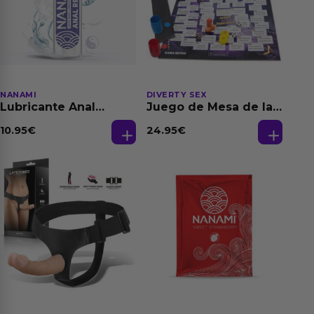
NANAMI
DIVERTY SEX
Lubricante Anal
Juego de Mesa de las
Relajante Extra
Fantasias
Dilatación Base Agua
10.95
€
24.95
€
150 ml