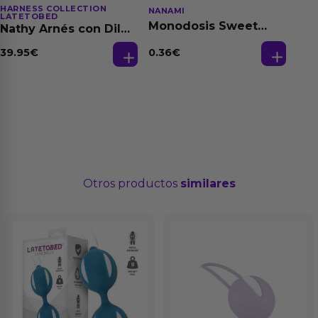
HARNESS COLLECTION
NANAMI
LATETOBED
Monodosis Sweet
Nathy Arnés con Dildo
Strawberry - Fresa
Desmontable
Base Agua 4 ml
0.36
€
39.95
€
Otros productos
similares