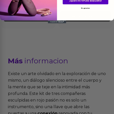
Kegel White/India Red
(2×38 gr)
¡Quiero mi 10% de descuento!
19.95
€
23.99
€
No, gracias
Ver el producto
Ver el producto
Más
informacion
Existe un arte olvidado en la exploración de uno
mismo, un diálogo silencioso entre el cuerpo y
la mente que se teje en la intimidad más
profunda. Este kit de tres compañeras
esculpidas en rojo pasión no es solo un
instrumento, sino una llave que abre las
puertas a una
conexión
renovada con tu