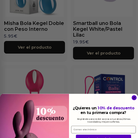
Misha Bola Kegel Doble
Smartball uno Bola
con Peso Interno
Kegel White/Pastel
Lilac
5.95
€
19.95
€
Ver el producto
Ver el producto
¿Quieres un
10% de descuento
en tu primera compra?
Regístrate para recibir acceso a nuestras últimas
novedades y mejores ofertas.
Email
Smartball uno Bola
Bolas Geisha Nivel III