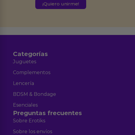
este formulario.
Destinatarios:
Ferran Roig Muñoz. Podrás ejercer tus
Derechos de Acceso, Rectificación, Limitación, Oposición o Supresión de los
datos en el correo hola@erotiks.es. Para más información consulta nuestro
Aviso legal
Política de Privacidad
y nuestra
.
Categorías
Juguetes
Complementos
Lencería
BDSM & Bondage
Esenciales
Preguntas frecuentes
Sobre Erotiks
Sobre los envíos