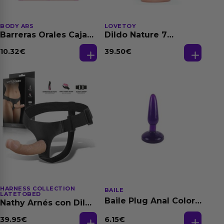
BODY ARS
LOVETOY
Barreras Orales Caja
Dildo Nature 7
de 3 Ud
Silicona Líquida
Natural
10.32
€
39.50
€
HARNESS COLLECTION
BAILE
LATETOBED
Baile Plug Anal Color
Nathy Arnés con Dildo
Púrpura
Desmontable
6.15
€
39.95
€