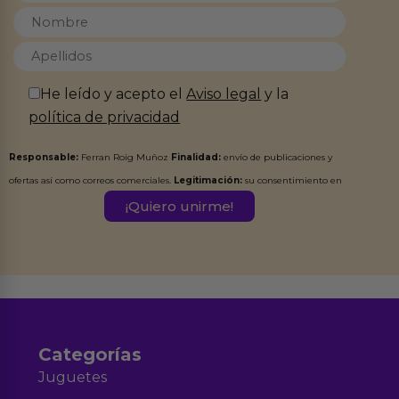
He leído y acepto el
Aviso legal
y la
política de privacidad
Responsable:
Ferran Roig Muñoz
Finalidad:
envío de publicaciones y
ofertas así como correos comerciales.
Legitimación:
su consentimiento en
este formulario.
Destinatarios:
Ferran Roig Muñoz. Podrás ejercer tus
Derechos de Acceso, Rectificación, Limitación, Oposición o Supresión de los
datos en el correo hola@erotiks.es. Para más información consulta nuestro
Aviso legal
Política de Privacidad
y nuestra
.
Categorías
Juguetes