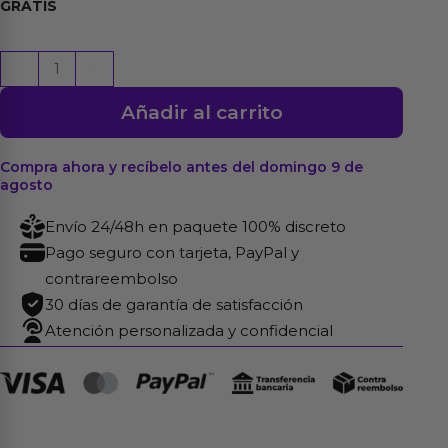
GRATIS
Lubricante
-
+
Besable
Añadir al carrito
Base
Agua
con
Compra ahora y recíbelo antes del domingo 9 de
agosto
Efecto
Vibracion
Envío 24/48h en paquete 100% discreto
35ml
Pago seguro con tarjeta, PayPal y
cantidad
contrareembolso
30 días de garantía de satisfacción
Atención personalizada y confidencial