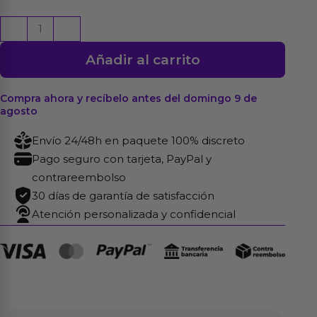
Pretty
-
+
Love
Añadir al carrito
Vibrador
Snappy
Color
Compra ahora y recíbelo antes del domingo 9 de
agosto
Púrpura
cantidad
Envío 24/48h en paquete 100% discreto
Pago seguro con tarjeta, PayPal y
contrareembolso
30 días de garantía de satisfacción
Atención personalizada y confidencial