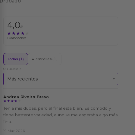
probado
4,0
/5
★★★★★
★★★★★
1 valoración
Todas
(1)
4 estrellas
(1)
ORDENAR
Andrea Riveiro Bravo
★★★★★
★★★★★
Tenía mis dudas, pero al final está bien. Es cómodo y
tiene bastante variedad, aunque me esperaba algo más
fino.
19 Mar 2026