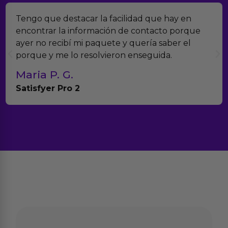
car la facilidad que hay en
Encontramos Eroti
formación de contacto porque
verdad es que no
i paquete y quería saber el
muchísimos produ
resolvieron enseguida.
con el seguimient
Teresa y Die
Anna Huevo Vib