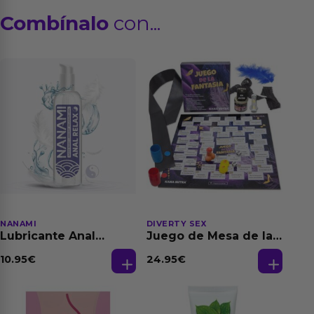
Combínalo
con...
NANAMI
DIVERTY SEX
Lubricante Anal
Juego de Mesa de las
Relajante Extra
Fantasias
Dilatación Base Agua
10.95
€
24.95
€
150 ml