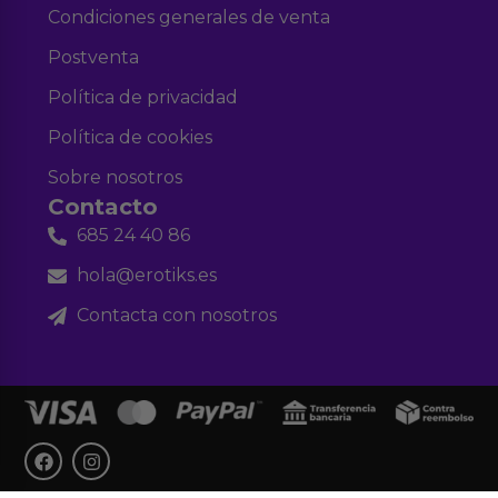
Condiciones generales de venta
Postventa
Política de privacidad
Política de cookies
Sobre nosotros
Contacto
685 24 40 86
hola@erotiks.es
Contacta con nosotros
F
I
a
n
c
s