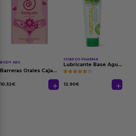
COBECO PHARMA
BODY ARS
Lubricante Base Agua
100% Natural 125 ml
Barreras Orales Caja
(1)
de 3 Ud
10.32
€
12.90
€