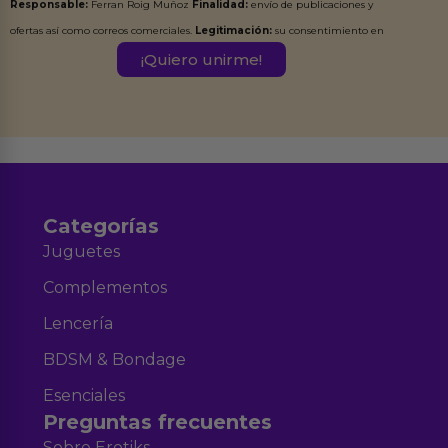
Responsable:
Ferran Roig Muñoz
Finalidad:
envío de publicaciones y
ofertas así como correos comerciales.
Legitimación:
su consentimiento en
este formulario.
Destinatarios:
Ferran Roig Muñoz. Podrás ejercer tus
Derechos de Acceso, Rectificación, Limitación, Oposición o Supresión de los
datos en el correo hola@erotiks.es. Para más información consulta nuestro
Aviso legal
Política de Privacidad
y nuestra
.
Categorías
Juguetes
Complementos
Lencería
BDSM & Bondage
Esenciales
Preguntas frecuentes
Sobre Erotiks