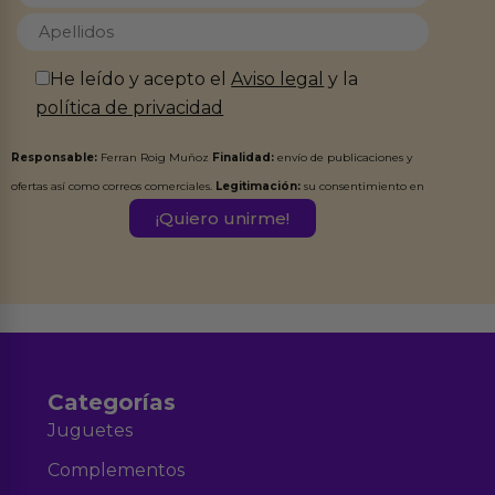
He leído y acepto el
Aviso legal
y la
política de privacidad
Responsable:
Ferran Roig Muñoz
Finalidad:
envío de publicaciones y
ofertas así como correos comerciales.
Legitimación:
su consentimiento en
este formulario.
Destinatarios:
Ferran Roig Muñoz. Podrás ejercer tus
Derechos de Acceso, Rectificación, Limitación, Oposición o Supresión de los
datos en el correo hola@erotiks.es. Para más información consulta nuestro
Aviso legal
Política de Privacidad
y nuestra
.
Categorías
Juguetes
Complementos