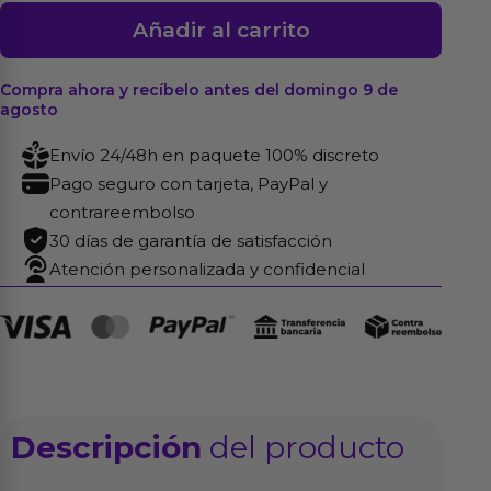
Mordaza
Añadir al carrito
con
Forma
Compra ahora y recíbelo antes del domingo 9 de
de
agosto
Lengua
Envío 24/48h en paquete 100% discreto
Cuero
Pago seguro con tarjeta, PayPal y
Ajustable
contrareembolso
cantidad
30 días de garantía de satisfacción
Atención personalizada y confidencial
Descripción
del producto