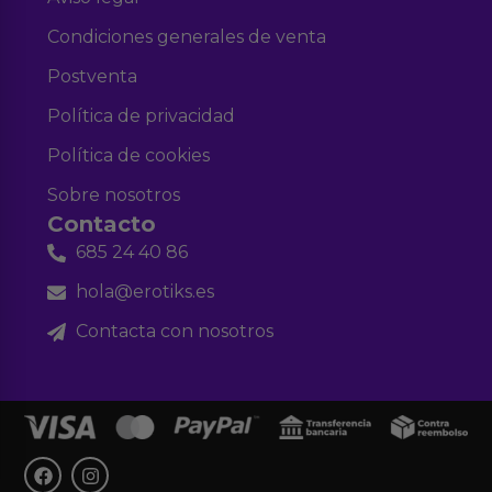
Condiciones generales de venta
Postventa
Política de privacidad
Política de cookies
Sobre nosotros
Contacto
685 24 40 86
hola@erotiks.es
Contacta con nosotros
F
I
a
n