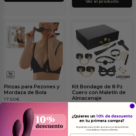
Ver el producto
Pinzas para Pezones y
Kit Bondage de 8 Pz
Mordaza de Bola
Cuero con Maletín de
Almacenaje
17.50
€
105.00
€
Ver el producto
Ver el producto
¿Quieres un
10% de descuento
en tu primera compra?
Regístrate para recibir acceso a nuestras últimas
novedades y mejores ofertas.
Email