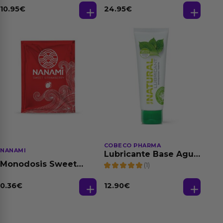
Relajante Extra
Fantasias
Dilatación Base Agua
10.95
€
24.95
€
150 ml
COBECO PHARMA
NANAMI
Lubricante Base Agua
100% Natural 125 ml
Monodosis Sweet
(1)
Strawberry - Fresa
Base Agua 4 ml
0.36
€
12.90
€