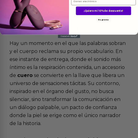
¡Quiero mi 10% de descuento!
No, gracias
Más
informacion
Hay un momento en el que las palabras sobran
y el cuerpo reclama su propio vocabulario. En
ese instante de entrega, donde el sonido más
íntimo es la respiración contenida, un accesorio
de
cuero
se convierte en la llave que libera un
universo de sensaciones tácitas. Su contorno,
inspirado en el órgano del gusto, no busca
silenciar, sino transformar la comunicación en
un diálogo palpable, un pacto de confianza
donde la piel se erige como el único narrador
de la historia.