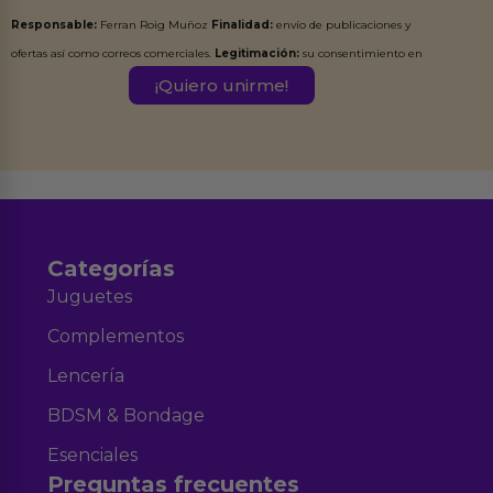
Responsable:
Ferran Roig Muñoz
Finalidad:
envío de publicaciones y
ofertas así como correos comerciales.
Legitimación:
su consentimiento en
este formulario.
Destinatarios:
Ferran Roig Muñoz. Podrás ejercer tus
Derechos de Acceso, Rectificación, Limitación, Oposición o Supresión de los
datos en el correo hola@erotiks.es. Para más información consulta nuestro
Aviso legal
Política de Privacidad
y nuestra
.
Categorías
Juguetes
Complementos
Lencería
BDSM & Bondage
Esenciales
Preguntas frecuentes