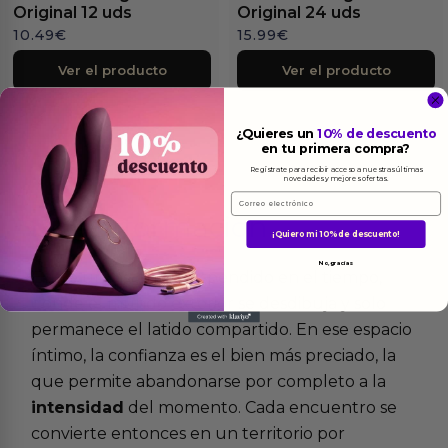
Original 12 uds
Original 24 uds
10.49
€
15.99
€
Ver el producto
Ver el producto
¿Quieres un
10% de descuento
en tu primera compra?
Regístrate para recibir acceso a nuestras últimas
novedades y mejores ofertas.
Email
Más
informacion
¡Quiero mi 10% de descuento!
No, gracias
Existe un instante, suspendido en el tiempo,
donde el mundo exterior se desdibuja y solo
permanece el latido compartido. En ese espacio
íntimo, la confianza es el bien más preciado, la
que permite abandonarse por completo a la
intensidad
del momento. Cada encuentro se
convierte entonces en un territorio por