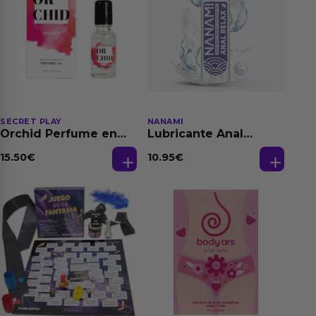
SECRET PLAY
NANAMI
Orchid Perfume en
Lubricante Anal
Aceite con
Relajante Extra
Feromonas 20 ml
Dilatación Base Agua
15.50
€
10.95
€
150 ml