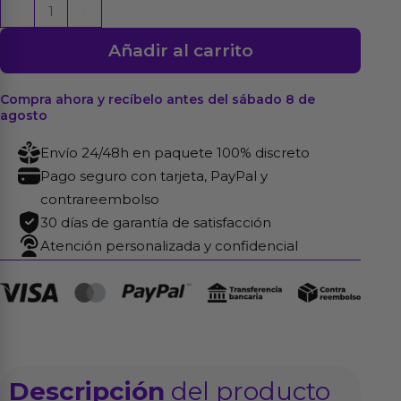
Nature
-
+
Forte
Añadir al carrito
12
uds
cantidad
Compra ahora y recíbelo antes del sábado 8 de
agosto
Envío 24/48h en paquete 100% discreto
Pago seguro con tarjeta, PayPal y
contrareembolso
30 días de garantía de satisfacción
Atención personalizada y confidencial
Descripción
del producto