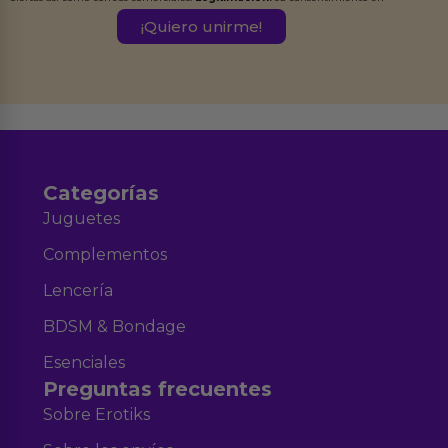
este formulario.
Destinatarios:
Ferran Roig Muñoz. Podrás ejercer tus
Derechos de Acceso, Rectificación, Limitación, Oposición o Supresión de los
datos en el correo hola@erotiks.es. Para más información consulta nuestro
Aviso legal
Política de Privacidad
y nuestra
.
Categorías
Juguetes
Complementos
Lencería
BDSM & Bondage
Esenciales
Preguntas frecuentes
Sobre Erotiks