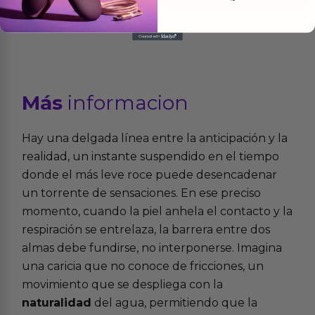
Más
informacion
Hay una delgada línea entre la anticipación y la
realidad, un instante suspendido en el tiempo
donde el más leve roce puede desencadenar
un torrente de sensaciones. En ese preciso
momento, cuando la piel anhela el contacto y la
respiración se entrelaza, la barrera entre dos
almas debe fundirse, no interponerse. Imagina
una caricia que no conoce de fricciones, un
movimiento que se despliega con la
naturalidad
del agua, permitiendo que la