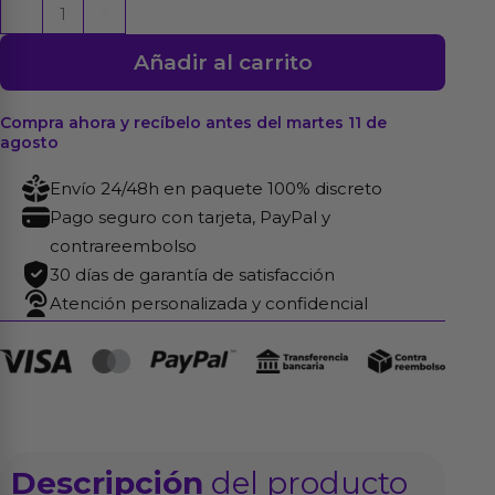
Nature
-
+
Xtra
Añadir al carrito
Lube
12
uds
Compra ahora y recíbelo antes del martes 11 de
agosto
cantidad
Envío 24/48h en paquete 100% discreto
Pago seguro con tarjeta, PayPal y
contrareembolso
30 días de garantía de satisfacción
Atención personalizada y confidencial
Descripción
del producto