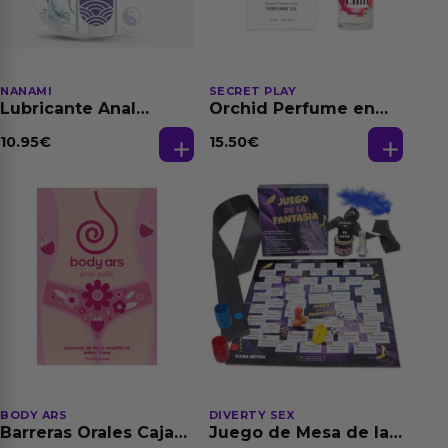
NANAMI
SECRET PLAY
Lubricante Anal
Orchid Perfume en
Relajante Extra
Aceite con
Dilatación Base Agua
Feromonas 20 ml
10.95
€
15.50
€
150 ml
BODY ARS
DIVERTY SEX
Barreras Orales Caja
Juego de Mesa de las