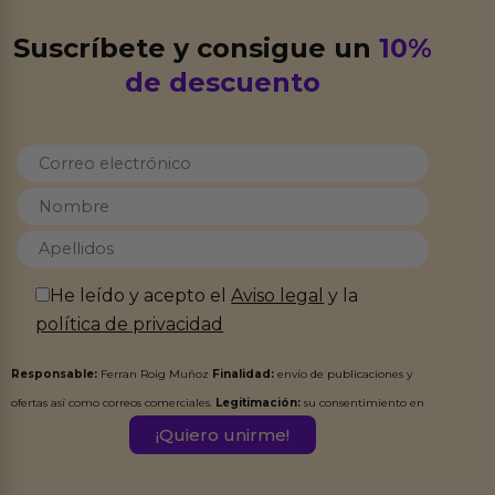
Suscríbete y consigue un
10%
de descuento
He leído y acepto el
Aviso legal
y la
política de privacidad
Responsable:
Ferran Roig Muñoz
Finalidad:
envío de publicaciones y
ofertas así como correos comerciales.
Legitimación:
su consentimiento en
este formulario.
Destinatarios:
Ferran Roig Muñoz. Podrás ejercer tus
Derechos de Acceso, Rectificación, Limitación, Oposición o Supresión de los
datos en el correo hola@erotiks.es. Para más información consulta nuestro