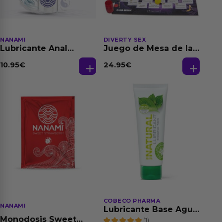
NANAMI
DIVERTY SEX
Lubricante Anal
Juego de Mesa de las
Relajante Extra
Fantasias
Dilatación Base Agua
10.95
€
24.95
€
150 ml
COBECO PHARMA
NANAMI
Lubricante Base Agua
100% Natural 125 ml
Monodosis Sweet
(1)