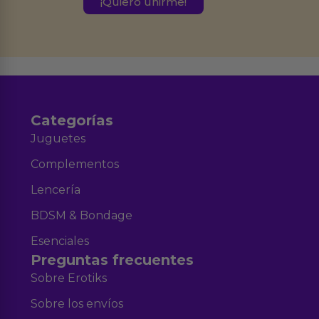
Derechos de Acceso, Rectificación, Limitación, Oposición o Supresión de los
datos en el correo hola@erotiks.es. Para más información consulta nuestro
Aviso legal
Política de Privacidad
y nuestra
.
Categorías
Juguetes
Complementos
Lencería
BDSM & Bondage
Esenciales
Preguntas frecuentes
Sobre Erotiks
Sobre los envíos