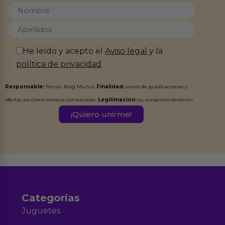
He leído y acepto el
Aviso legal
y la
política de privacidad
Responsable:
Ferran Roig Muñoz
Finalidad:
envío de publicaciones y
ofertas así como correos comerciales.
Legitimación:
su consentimiento en
este formulario.
Destinatarios:
Ferran Roig Muñoz. Podrás ejercer tus
Derechos de Acceso, Rectificación, Limitación, Oposición o Supresión de los
datos en el correo hola@erotiks.es. Para más información consulta nuestro
Aviso legal
Política de Privacidad
y nuestra
.
Categorías
Juguetes