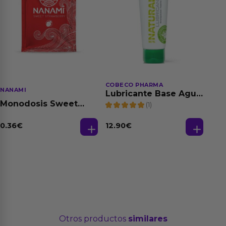
COBECO PHARMA
NANAMI
Lubricante Base Agua
100% Natural 125 ml
Monodosis Sweet
(1)
Strawberry - Fresa
Base Agua 4 ml
0.36
€
12.90
€
Otros productos
similares