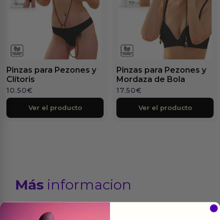
Pinzas para Pezones y
Pinzas para Pezones y
Clítoris
Mordaza de Bola
10.50
€
17.50
€
Ver el producto
Ver el producto
Más
informacion
Hay un instante suspendido en el aire, justo