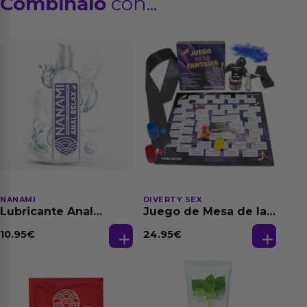
Combínalo
con...
NANAMI
DIVERTY SEX
Lubricante Anal
Juego de Mesa de las
Relajante Extra
Fantasias
Dilatación Base Agua
10.95
€
24.95
€
150 ml