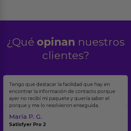
¿Qué
opinan
nuestros
clientes?
car la facilidad que hay en
Encontramos Eroti
formación de contacto porque
verdad es que no
i paquete y quería saber el
muchísimos produ
resolvieron enseguida.
con el seguimient
Teresa y Die
Anna Huevo Vib