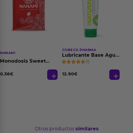
COBECO PHARMA
NANAMI
Lubricante Base Agua
100% Natural 125 ml
Monodosis Sweet
(1)
Strawberry - Fresa
Base Agua 4 ml
0.36
€
12.90
€
Otros productos
similares