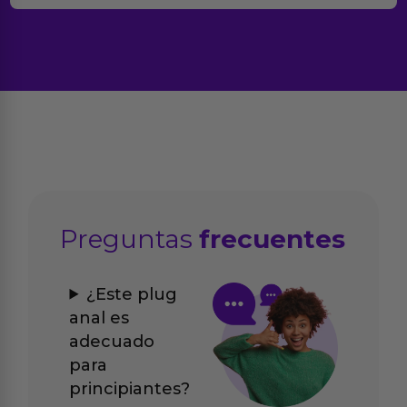
Preguntas
frecuentes
¿Este plug
anal es
adecuado
para
principiantes?