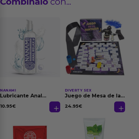
Combínalo
con...
NANAMI
DIVERTY SEX
Lubricante Anal
Juego de Mesa de las
Relajante Extra
Fantasias
Dilatación Base Agua
10.95
€
24.95
€
150 ml