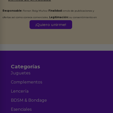
Responsable:
Ferran Roig Muñoz
Finalidad:
envío de publicaciones y
ofertas así como correos comerciales.
Legitimación:
su consentimiento en
este formulario.
Destinatarios:
Ferran Roig Muñoz. Podrás ejercer tus
Derechos de Acceso, Rectificación, Limitación, Oposición o Supresión de los
datos en el correo hola@erotiks.es. Para más información consulta nuestro
Aviso legal
Política de Privacidad
y nuestra
.
Categorías
Juguetes
Complementos
Lencería
BDSM & Bondage
Esenciales