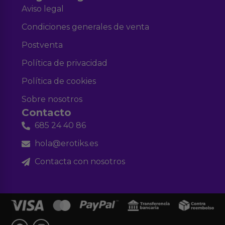
Aviso legal
Condiciones generales de venta
Postventa
Política de privacidad
Política de cookies
Sobre nosotros
Contacto
685 24 40 86
hola@erotiks.es
Contacta con nosotros
F
I