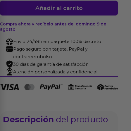
Plug
Añadir al carrito
Anal
Acero
Compra ahora y recíbelo antes del domingo 9 de
Quirúrgico
agosto
7,3
Envío 24/48h en paquete 100% discreto
cm
Pago seguro con tarjeta, PayPal y
cantidad
contrareembolso
30 días de garantía de satisfacción
Atención personalizada y confidencial
Descripción
del producto