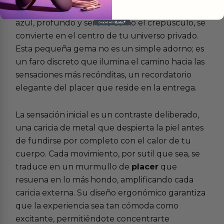
lo íntimo. Es entonces cuando un toque de
azul, profundo y sereno como el crepúsculo, se
convierte en el centro de tu universo privado.
Esta pequeña gema no es un simple adorno; es
un faro discreto que ilumina el camino hacia las
sensaciones más recónditas, un recordatorio
elegante del placer que reside en la entrega.
La sensación inicial es un contraste deliberado,
una caricia de metal que despierta la piel antes
de fundirse por completo con el calor de tu
cuerpo. Cada movimiento, por sutil que sea, se
traduce en un murmullo de
placer
que
resuena en lo más hondo, amplificando cada
caricia externa. Su diseño ergonómico garantiza
que la experiencia sea tan cómoda como
excitante, permitiéndote concentrarte