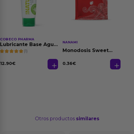
COBECO PHARMA
NANAMI
Lubricante Base Agua
100% Natural 125 ml
Monodosis Sweet
(1)
Strawberry - Fresa
Base Agua 4 ml
12.90
€
0.36
€
Otros productos
similares