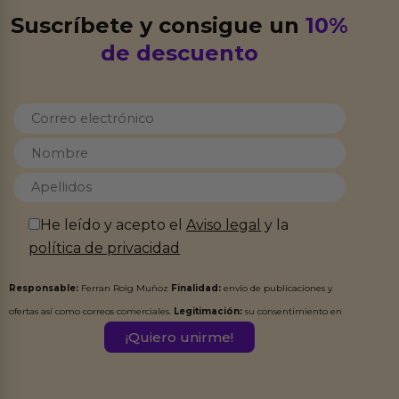
Suscríbete y consigue un
10%
de descuento
He leído y acepto el
Aviso legal
y la
política de privacidad
Responsable:
Ferran Roig Muñoz
Finalidad:
envío de publicaciones y
ofertas así como correos comerciales.
Legitimación:
su consentimiento en
este formulario.
Destinatarios:
Ferran Roig Muñoz. Podrás ejercer tus
Derechos de Acceso, Rectificación, Limitación, Oposición o Supresión de los
datos en el correo hola@erotiks.es. Para más información consulta nuestro