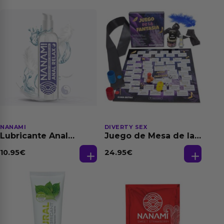
NANAMI
DIVERTY SEX
Lubricante Anal
Juego de Mesa de las
Relajante Extra
Fantasias
Dilatación Base Agua
10.95
€
24.95
€
150 ml