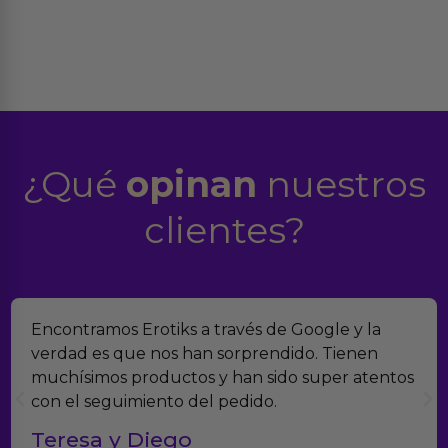
¿Qué
opinan
nuestros
clientes?
Suelo comprar en tiendas eróticas online, y
Erotiks es una de las que más me gustan. No he
tenido nunca ningún problema con los
productos.
Paula A.