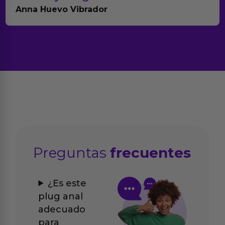
Brightpurple Vibrador y Rotador
Preguntas
frecuentes
¿Es este
plug anal
adecuado
para