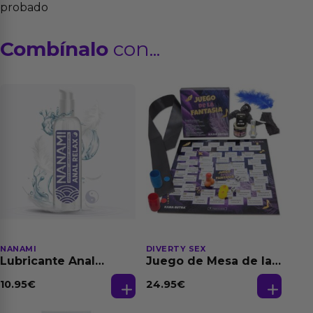
probado
Combínalo
con...
NANAMI
DIVERTY SEX
Lubricante Anal
Juego de Mesa de las
Relajante Extra
Fantasias
Dilatación Base Agua
10.95
€
24.95
€
150 ml