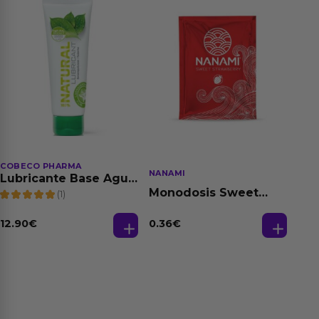
COBECO PHARMA
NANAMI
Lubricante Base Agua
100% Natural 125 ml
Monodosis Sweet
(1)
Strawberry - Fresa
Base Agua 4 ml
12.90
€
0.36
€