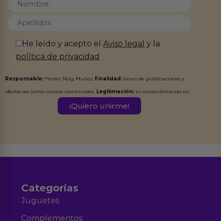
He leído y acepto el
Aviso legal
y la
política de privacidad
Responsable:
Ferran Roig Muñoz
Finalidad:
envío de publicaciones y
ofertas así como correos comerciales.
Legitimación:
su consentimiento en
este formulario.
Destinatarios:
Ferran Roig Muñoz. Podrás ejercer tus
Derechos de Acceso, Rectificación, Limitación, Oposición o Supresión de los
datos en el correo hola@erotiks.es. Para más información consulta nuestro
Aviso legal
Política de Privacidad
y nuestra
.
Categorías
Juguetes
Complementos