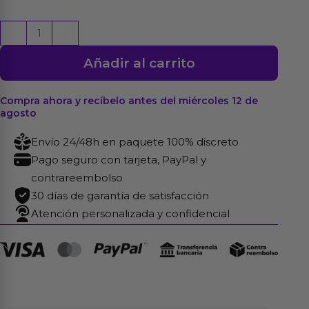
Plug
-
+
Anal
Añadir al carrito
Plateado
Rosebud
Classic
Compra ahora y recíbelo antes del miércoles 12 de
agosto
con
Joya
Envío 24/48h en paquete 100% discreto
Fuchsia
Pago seguro con tarjeta, PayPal y
Talla
contrareembolso
S
30 días de garantía de satisfacción
cantidad
Atención personalizada y confidencial