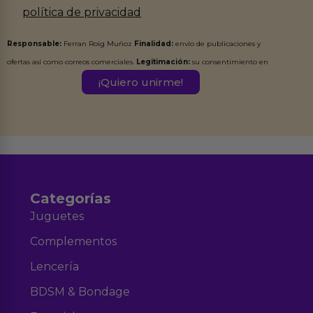
política de privacidad
Responsable:
Ferran Roig Muñoz
Finalidad:
envío de publicaciones y
ofertas así como correos comerciales.
Legitimación:
su consentimiento en
este formulario.
Destinatarios:
Ferran Roig Muñoz. Podrás ejercer tus
Derechos de Acceso, Rectificación, Limitación, Oposición o Supresión de los
datos en el correo hola@erotiks.es. Para más información consulta nuestro
Aviso legal
Política de Privacidad
y nuestra
.
Categorías
Juguetes
Complementos
Lencería
BDSM & Bondage