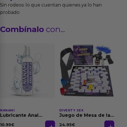
Sin rodeos: lo que cuentan quienes ya lo han
probado
Combínalo
con...
NANAMI
DIVERTY SEX
Lubricante Anal
Juego de Mesa de las
Relajante Extra
Fantasias
Dilatación Base Agua
10.95
€
24.95
€