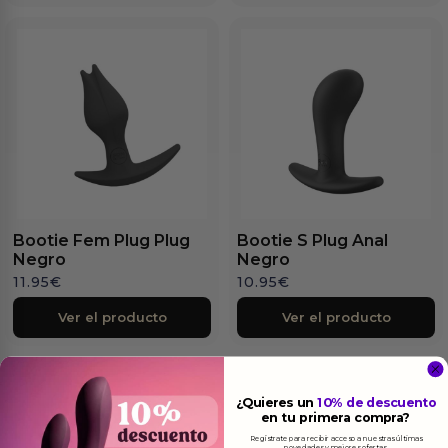
Bootie Fem Plug Plug
Bootie S Plug Anal
Negro
Negro
11.95
€
10.95
€
Ver el producto
Ver el producto
¿Quieres un
10% de descuento
en tu primera compra?
Regístrate para recibir acceso a nuestras últimas
novedades y mejores ofertas.