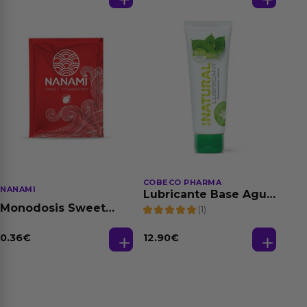
150 ml
COBECO PHARMA
NANAMI
Lubricante Base Agua
100% Natural 125 ml
Monodosis Sweet
(1)
Strawberry - Fresa
Base Agua 4 ml
0.36
€
12.90
€