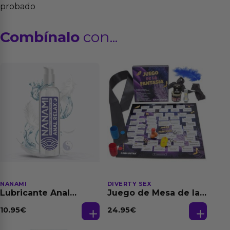
probado
Combínalo
con...
NANAMI
DIVERTY SEX
Lubricante Anal
Juego de Mesa de las
Relajante Extra
Fantasias
Dilatación Base Agua
10.95
€
24.95
€
150 ml