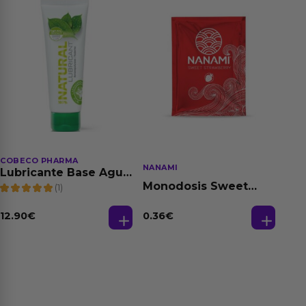
COBECO PHARMA
NANAMI
Lubricante Base Agua
100% Natural 125 ml
Monodosis Sweet
(1)
Strawberry - Fresa
Base Agua 4 ml
12.90
€
0.36
€