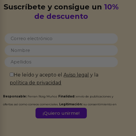
Suscríbete y consigue un
10%
de descuento
He leído y acepto el
Aviso legal
y la
política de privacidad
Responsable:
Ferran Roig Muñoz
Finalidad:
envío de publicaciones y
ofertas así como correos comerciales.
Legitimación:
su consentimiento en
este formulario.
Destinatarios:
Ferran Roig Muñoz. Podrás ejercer tus
Derechos de Acceso, Rectificación, Limitación, Oposición o Supresión de los
datos en el correo hola@erotiks.es. Para más información consulta nuestro
Aviso legal
Política de Privacidad