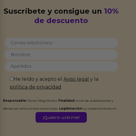
Suscríbete y consigue un
10%
de descuento
He leído y acepto el
Aviso legal
y la
política de privacidad
Responsable:
Ferran Roig Muñoz
Finalidad:
envío de publicaciones y
ofertas así como correos comerciales.
Legitimación:
su consentimiento en
este formulario.
Destinatarios:
Ferran Roig Muñoz. Podrás ejercer tus
Derechos de Acceso, Rectificación, Limitación, Oposición o Supresión de los
datos en el correo hola@erotiks.es. Para más información consulta nuestro