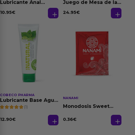
Lubricante Anal
Juego de Mesa de las
Relajante Extra
Fantasias
Dilatación Base Agua
10.95
€
24.95
€
150 ml
COBECO PHARMA
NANAMI
Lubricante Base Agua
100% Natural 125 ml
Monodosis Sweet
(1)
Strawberry - Fresa
Base Agua 4 ml
12.90
€
0.36
€