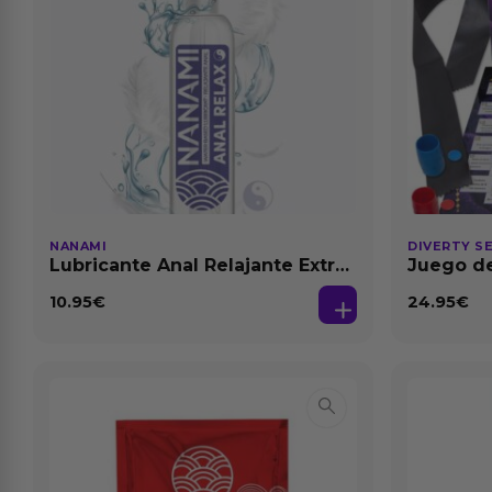
NANAMI
DIVERTY S
Lubricante Anal Relajante Extra
Juego de
Dilatación Base Agua 150 ml
10.95
€
24.95
€