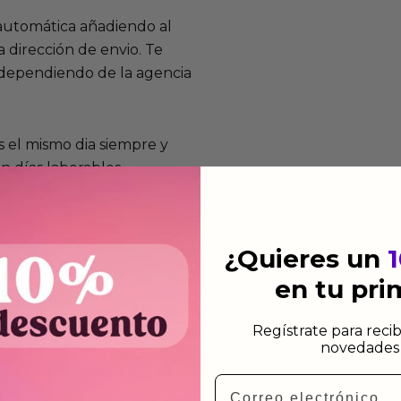
 automática añadiendo al
 dirección de envio. Te
e dependiendo de la agencia
 el mismo dia siempre y
n días laborables.
¿Quieres un
en tu pr
mos funcionan
de fabricación te lo
Regístrate para recib
novedades 
de garantía significa que
s de fabricación durante
Email
ido.