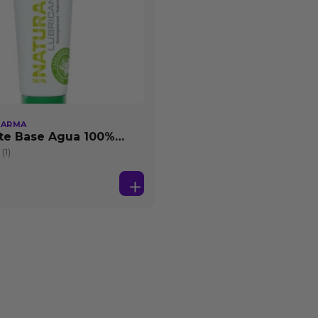
HARMA
te Base Agua 100%
25 ml
(1)