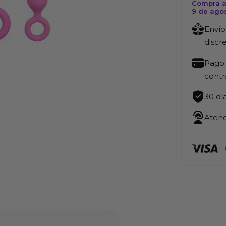
Compra a
9 de ago
Envío
discr
Pago 
cont
30 dí
Atenc