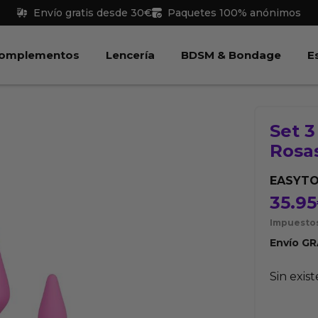
Envío gratis desde 30€
Paquetes 100% anónimos
 Juguetes
Abrir Complementos
Abrir Lencería
Abri
omplementos
Lencería
BDSM & Bondage
E
Set 3
Rosa
EASYT
35.95
Impuestos
Envío
GR
Sin exis