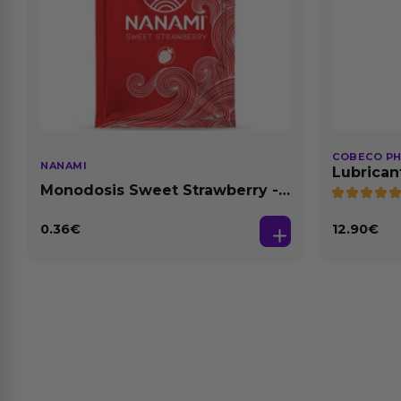
COBECO P
NANAMI
Lubrican
Natural 1
Monodosis Sweet Strawberry -
Fresa Base Agua 4 ml
0.36
€
12.90
€