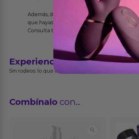
Además, dispones de 15 días desde la entreg
que hayas recibido y que simplemente no te 
Consulta todos los detalles en nuestra políti
Experiencias
reales
Sin rodeos: lo que cuentan quienes ya lo han proba
Combínalo
con...