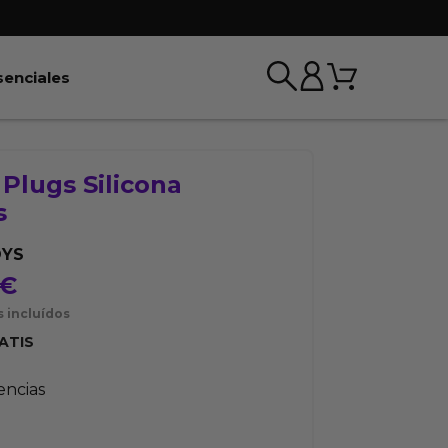
Carrito
r BDSM & Bondage
Abrir Esenciales
senciales
 Plugs Silicona
s
OYS
€
 incluídos
ATIS
tencias