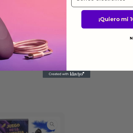
a para devolver productos
¡Quiero mi 
gusten o no los quieras.
ca de devoluciones.
N
do