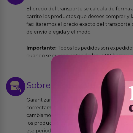
El precio del transporte se calcula de forma
carrito los productos que desees comprar y la
facilitaremos el precio exacto del transport
de envío elegida y el modo.
Importante:
Todos los pedidos son expedidos
cuando se cursen antes de las 13:00 horas y e
Sobre las
devoluciones
Garantizamos que los productos que vende
correctamente y que si tienen algún defecto 
cambiamos sin costo alguno. La ley de 2 años 
los productos tienen garantía contra defecto
ese periodo pero no por mal uso o uso indeb