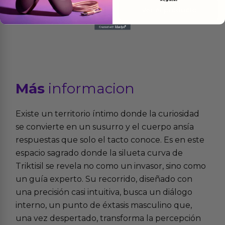
Ver el producto
Ver el producto
Más
informacion
Existe un territorio íntimo donde la curiosidad
se convierte en un susurro y el cuerpo ansía
respuestas que solo el tacto conoce. Es en este
espacio sagrado donde la silueta curva de
Triktisil se revela no como un invasor, sino como
un guía experto. Su recorrido, diseñado con
una precisión casi intuitiva, busca un diálogo
interno, un punto de éxtasis masculino que,
una vez despertado, transforma la percepción