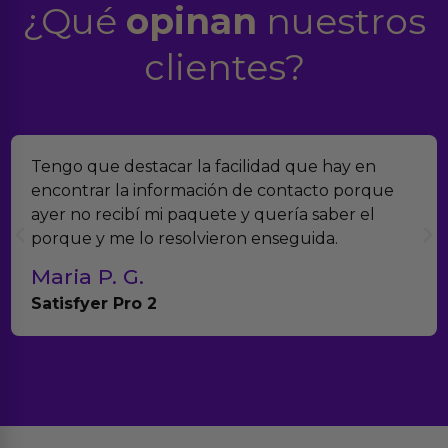
¿Qué
opinan
nuestros
clientes?
o que destacar la facilidad que hay en
Encon
ntrar la información de contacto porque
verda
 no recibí mi paquete y quería saber el
muchí
ue y me lo resolvieron enseguida.
con e
ia P. G.
Tere
sfyer Pro 2
Anna