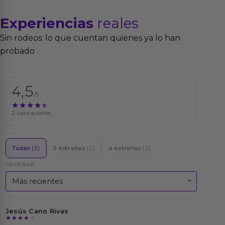
Experiencias
reales
Sin rodeos: lo que cuentan quienes ya lo han
probado
4,5
/5
★★★★★
★★★★★
2 valoraciones
Todas
(2)
5 estrellas
(1)
4 estrellas
(1)
ORDENAR
Jesús Cano Rivas
★★★★★
★★★★★