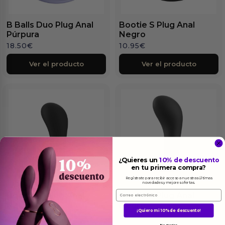
B Balls Duo Plug Anal
Bootie S Plug Anal
Púrpura
Negro
18.50
€
10.95
€
Ver el producto
Ver el producto
¿Quieres un
10% de descuento
en tu primera compra?
Regístrate para recibir acceso a nuestras últimas
novedades y mejores ofertas.
Email
Bootie M Plug Anal
Bootie L Plug Anal
Negro
Negro
¡Quiero mi 10% de descuento!
14.75
€
18.50
€
No, gracias