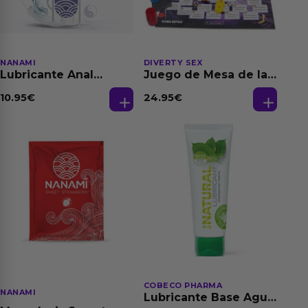
NANAMI
DIVERTY SEX
Lubricante Anal
Juego de Mesa de las
Relajante Extra
Fantasias
Dilatación Base Agua
10.95
€
24.95
€
150 ml
COBECO PHARMA
NANAMI
Lubricante Base Agua