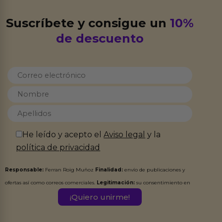
Suscríbete y consigue un
10%
de descuento
He leído y acepto el
Aviso legal
y la
política de privacidad
Responsable:
Ferran Roig Muñoz
Finalidad:
envío de publicaciones y
ofertas así como correos comerciales.
Legitimación:
su consentimiento en
este formulario.
Destinatarios:
Ferran Roig Muñoz. Podrás ejercer tus
Derechos de Acceso, Rectificación, Limitación, Oposición o Supresión de los
datos en el correo hola@erotiks.es. Para más información consulta nuestro