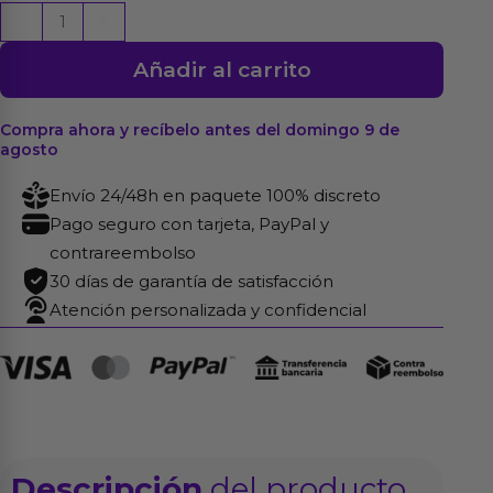
Triktisil
-
+
Vibrador
Añadir al carrito
Prostático
para
el
Compra ahora y recíbelo antes del domingo 9 de
agosto
Punto
P
Envío 24/48h en paquete 100% discreto
cantidad
Pago seguro con tarjeta, PayPal y
contrareembolso
30 días de garantía de satisfacción
Atención personalizada y confidencial
Descripción
del producto