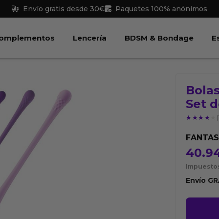
Envío gratis desde 30€
Paquetes 100% anónimos
 Juguetes
Abrir Complementos
Abrir Lencería
Abri
omplementos
Lencería
BDSM & Bondage
E
Bolas
Set d
★★★★★
★★★★★
(
FANTAS
40.9
Impuestos
Envío
GR
Bolas
Kegel