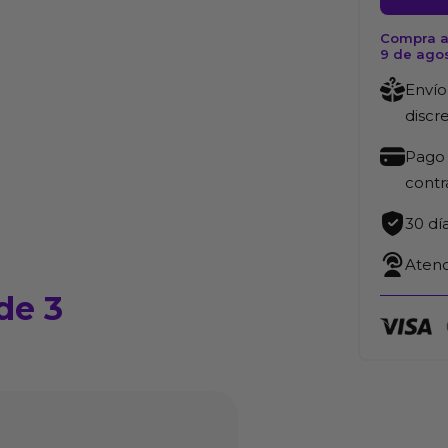
Train-
Compra a
Her
9 de ago
Set
Envío
de
discr
3
cantida
Pago 
cont
30 dí
Atenc
de 3