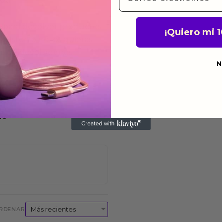
a para devolver productos
¡Quiero mi 
gusten o no los quieras.
ca de devoluciones.
N
do
RDENAR