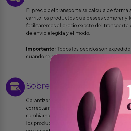
El precio del transporte se calcula de forma
carrito los productos que desees comprar y la
facilitaremos el precio exacto del transport
de envío elegida y el modo.
Importante:
Todos los pedidos son expedidos
cuando se cursen antes de las 13:00 horas y e
Sobre las
devoluciones
Garantizamos que los productos que vende
correctamente y que si tienen algún defecto 
cambiamos sin costo alguno. La ley de 2 años 
los productos tienen garantía contra defecto
ese periodo pero no por mal uso o uso indeb