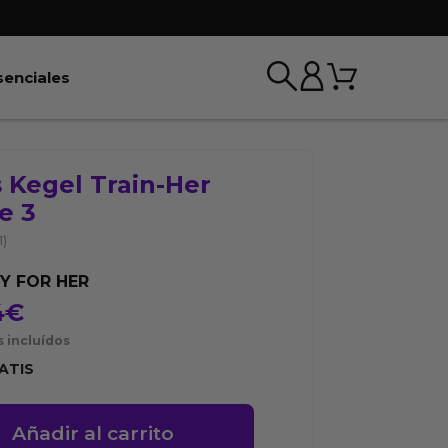
Carrito
r BDSM & Bondage
Abrir Esenciales
senciales
 Kegel Train-Her
e 3
1)
Y FOR HER
4
€
 incluídos
ATIS
Añadir al carrito