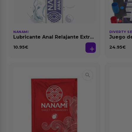
NANAMI
DIVERTY S
Lubricante Anal Relajante Extra
Juego de
Dilatación Base Agua 150 ml
10.95
€
24.95
€