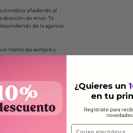
 automática añadiendo al
 dirección de envio. Te
e dependiendo de la agencia
 el mismo dia siempre y
n días laborables.
¿Quieres un
en tu pr
mos funcionan
de fabricación te lo
Regístrate para recib
novedades 
de garantía significa que
s de fabricación durante
Email
ido.