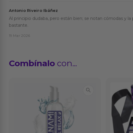
Antonio Riveiro Ibáñez
Al principio dudaba, pero están bien; se notan cómodas y l
bastante.
19 Mar 2026
Combínalo
con...