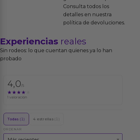
Consulta todos los
detalles en nuestra
política de devoluciones.
Experiencias
reales
Sin rodeos: lo que cuentan quienes ya lo han
probado
4,0
/5
★★★★★
★★★★★
1 valoración
Todas
(1)
4 estrellas
(1)
ORDENAR