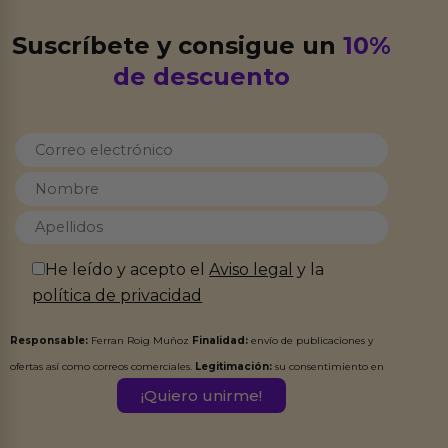
Suscríbete y consigue un
10%
de descuento
He leído y acepto el
Aviso legal
y la
política de privacidad
Responsable:
Ferran Roig Muñoz
Finalidad:
envío de publicaciones y
ofertas así como correos comerciales.
Legitimación:
su consentimiento en
este formulario.
Destinatarios:
Ferran Roig Muñoz. Podrás ejercer tus
Derechos de Acceso, Rectificación, Limitación, Oposición o Supresión de los
datos en el correo hola@erotiks.es. Para más información consulta nuestro