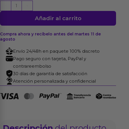
Collar
-
+
con
Añadir al carrito
Correa
Ajustable
Diamond
Compra ahora y recíbelo antes del martes 11 de
agosto
Cuero
Vegano
Envío 24/48h en paquete 100% discreto
cantidad
Pago seguro con tarjeta, PayPal y
contrareembolso
30 días de garantía de satisfacción
Atención personalizada y confidencial
Descripción
del producto