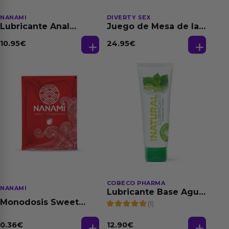
NANAMI
DIVERTY SEX
Lubricante Anal
Juego de Mesa de las
Relajante Extra
Fantasias
Dilatación Base Agua
10.95
€
24.95
€
150 ml
COBECO PHARMA
NANAMI
Lubricante Base Agua
100% Natural 125 ml
Monodosis Sweet
(1)
Strawberry - Fresa
Base Agua 4 ml
0.36
€
12.90
€