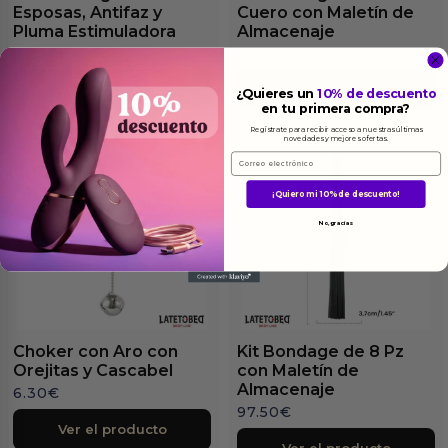
Esposas, Antifaz y
Cuero con Maletín de
Pluma Estimuladora
Almacenaje
84.00
€
105.00
€
Ver el producto
Ver el producto
¿Quieres un
10% de descuento
en tu primera compra?
Regístrate para recibir acceso a nuestras últimas
novedades y mejores ofertas.
Email
¡Quiero mi 10% de descuento!
No, gracias
Choker con Aro con
Kit Bondage de 8 Pz
Orejitas y Cascabel
con Maletín de
Almacenaje
6.30
€
97.50
€
Ver el producto